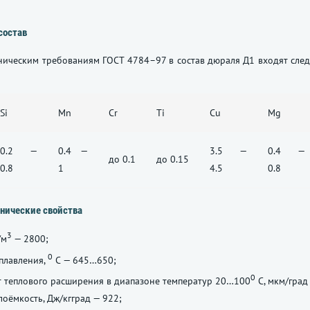
состав
хническим требованиям
ГОСТ 4784–97
в состав дюраля Д1 входят сле
Si
Mn
Cr
Ti
Cu
Mg
0.2 —
0.4 —
3.5 —
0.4 —
до 0.1
до 0.15
0.8
1
4.5
0.8
нические свойства
3
/м
— 2800;
0
плавления,
С — 645…650;
0
 теплового расширения в диапазоне температур 20…100
С, мкм/град 
лоёмкость, Дж/кгград — 922;