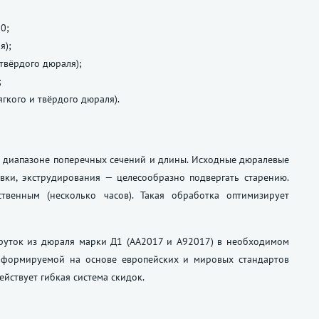
0;
я);
твёрдого дюраля);
;
гкого и твёрдого дюраля).
м диапазоне поперечных сечений и длины. Исходные дюралевые
вки, экструдирования — целесообразно подвергать старению.
твенным (несколько часов). Такая обработка оптимизирует
пруток из дюраля марки Д1 (АА2017 и А92017) в необходимом
 формируемой на основе европейских и мировых стандартов
ействует гибкая система скидок.