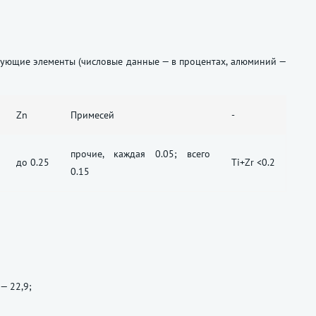
дующие элементы (числовые данные — в процентах, алюминий —
Zn
Примесей
-
прочие, каждая 0.05; всего
до 0.25
Ti+Zr <0.2
0.15
— 22,9;