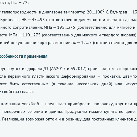
ости, ГПа — 72;
0
 теплопроводности в диапазоне температур 20…100
С, Вт/мград — 13
 Бринеллю, НВ — 45…95 (соответственно для мягкого и твёрдого дюрал
нного сопротивления, МПа — 195…375 (соответственно для мягкого и 
ести, МПа — 110…275 (соответственно для мягкого и твёрдого дюраля)
инейное удлинение при растяжении, % — 12…5 (соответственно для мя
особенности применения
руг, пруток из дюраля Д1 (АА2017 и А92017) производятся в широко
осле первичного пластического деформирования — прокатки, штампо
жет быть естественным (в течение нескольких дней) или искусс
 свойства сплава.
 компания АвекГлоб — предлагает приобрести проволоку, круг или 
е поперечных сечений и длины. Продукцию можно купить по цене,
. Реализация возможна оптом и в розницу, для постоянных клиентов д