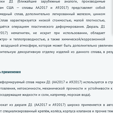
рки Д1 (ближайшие зарубежные аналоги, производимые
там США — сплавы АА2017 и А92017) представляет собой
медный сплав, дополнительно легированный железом, цинком
Сплав характеризуется низкой стоимостью, малой плотностью,
аётся операциям пластического деформирования. Дюраль Д1
2017) немагнитен, не искрит при использовании, обладает
ктро- и теплопроводностью, а также химической/коррозионной
в воздушной атмосфере, которая может быть дополнительно увеличе
нительную декоративную отделку изделий из данного сплава, в рез
ь применения
формируемый сплав марки Д1 (АА2017 и А92017) используется в стр
отовления, нетоксичности, механической прочности и устойчивости 
рсодержащие жидкости и соли, например, морская вода).
окат из дюраля Д1 (АА2017 и А92017) широко применяется в авто
т специализированный крепёж, колёса, корпуса клапанов и прочие т