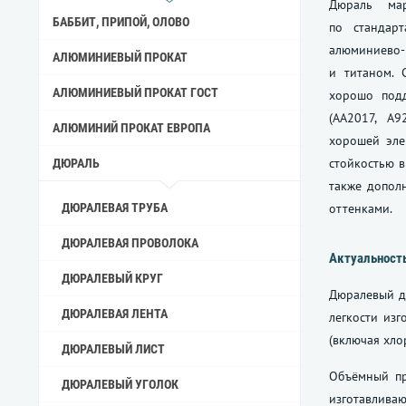
Дюраль ма
БАББИТ, ПРИПОЙ, ОЛОВО
по стандар
алюминиево-
АЛЮМИНИЕВЫЙ ПРОКАТ
и титаном. 
АЛЮМИНИЕВЫЙ ПРОКАТ ГОСТ
хорошо подд
(АА2017, А9
АЛЮМИНИЙ ПРОКАТ ЕВРОПА
хорошей эле
стойкостью 
ДЮРАЛЬ
также допол
ДЮРАЛЕВАЯ ТРУБА
оттенками.
ДЮРАЛЕВАЯ ПРОВОЛОКА
Актуальност
ДЮРАЛЕВЫЙ КРУГ
Дюралевый де
ДЮРАЛЕВАЯ ЛЕНТА
легкости изг
(включая хло
ДЮРАЛЕВЫЙ ЛИСТ
Объёмный пр
ДЮРАЛЕВЫЙ УГОЛОК
изготавливаю