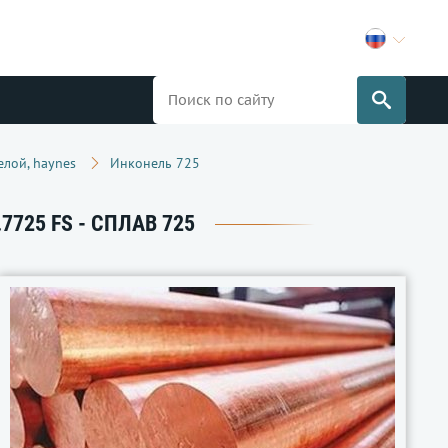
елой, haynes
Инконель 725
7725 FS - СПЛАВ 725