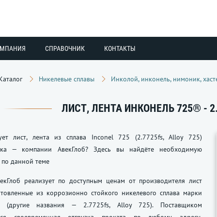
ОМПАНИЯ
СПРАВОЧНИК
КОНТАКТЫ
Каталог
Никелевые сплавы
Инколой, инконель, нимоник, хаст
ЛИСТ, ЛЕНТА ИНКОНЕЛЬ 725® - 2.
ует лист, лента из сплава Inconel 725 (2.7725fs, Alloy 725)
ика — компании АвекГлоб? Здесь вы найдёте необходимую
по данной теме
екГлоб реализует по доступным ценам от производителя лист
готовленные из коррозионно стойкого никелевого сплава марки
5 (другие названия — 2.7725fs, Alloy 725). Поставщиком