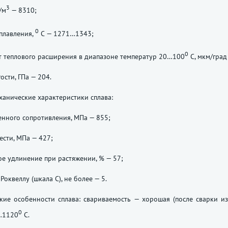
3
/м
— 8310;
0
плавления,
С — 1271…1343;
0
 теплового расширения в диапазоне температур 20…100
С, мкм/град
ости, ГПа — 204.
анические характеристики сплава:
нного сопротивления, МПа — 855;
ести, МПа — 427;
е удлинение при растяжении, % — 57;
Роквеллу (шкала С), не более — 5.
кие особенности сплава: свариваемость — хорошая (после сварки и
0
…1120
С.