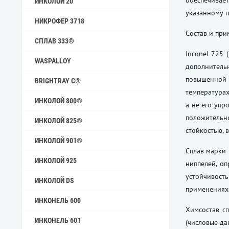
обеспечива
ИНКОЛОЙ 20
указанному п
НИКРОФЕР 3718
Состав и пр
СПЛАВ 333®
Inconel 725 
WASPALLOY
дополнительн
повышенно
BRIGHTRAY C®
температура
ИНКОЛОЙ 800®
а не его упр
положительн
ИНКОЛОЙ 825®
стойкостью, 
ИНКОЛОЙ 901®
Сплав марки 
ИНКОЛОЙ 925
ниппелей, о
устойчивост
ИНКОЛОЙ DS
применениях
ИНКОНЕЛЬ 600
Химсостав сп
ИНКОНЕЛЬ 601
(числовые да