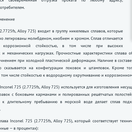
ется своевременная отгрузка проката по любому адресу,
отребителем.
именение
(2.7725fs, Alloy 725) входит в группу никелевых сплавов, которые
о легированы молибденом, ниобием и хромом. Сплав отличается
й коррозионной стойкостью, в том числе при высоких
х и механических нагрузках. Прочностные характеристики сплава 
очнением при холодной пластической деформации. Наличие в составе
о сказывается на конфигурации поковок и штамповок. Кроме то
в том числе стойкостью к водородному охрупчиванию и коррозионно
Inconel 725 (2.7725fs, Alloy 725) используется для изготовления не
правок с боковыми карманами и полированных решётчатых полостей,
ь к длительному пребыванию в морской воде делает сплав под
.
лава Inconel 725 (2.7725fs, Alloy 725), который соответствует тех
нные — в процентах):