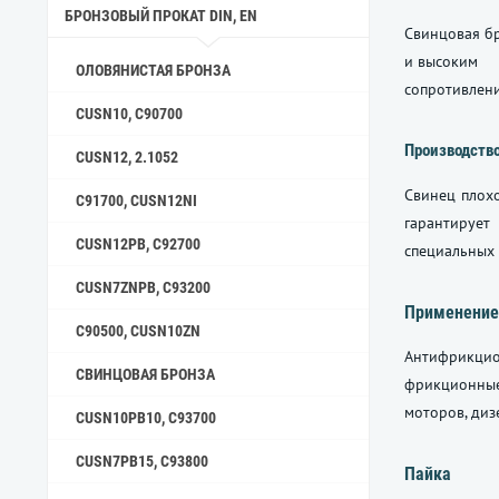
БРОНЗОВЫЙ ПРОКАТ DIN, EN
Свинцовая б
и высоким
ОЛОВЯНИСТАЯ БРОНЗА
сопротивлен
CUSN10, C90700
Производств
CUSN12, 2.1052
Свинец плохо
C91700, CUSN12NI
гарантирует
CUSN12PB, C92700
специальных 
CUSN7ZNPB, C93200
Применение
C90500, CUSN10ZN
Антифрикци
СВИНЦОВАЯ БРОНЗА
фрикционные
моторов, диз
CUSN10PB10, C93700
CUSN7PB15, C93800
Пайка