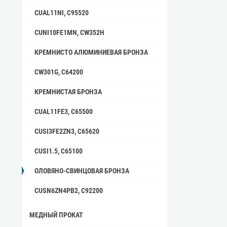
CUAL11NI, C95520
CUNI10FE1MN, CW352H
КРЕМНИСТО АЛЮМИНИЕВАЯ БРОНЗА
CW301G, C64200
КРЕМНИСТАЯ БРОНЗА
CUAL11FE3, C65500
CUSI3FE2ZN3, C65620
CUSI1.5, C65100
ОЛОВЯНО-СВИНЦОВАЯ БРОНЗА
CUSN6ZN4PB2, C92200
МЕДНЫЙ ПРОКАТ