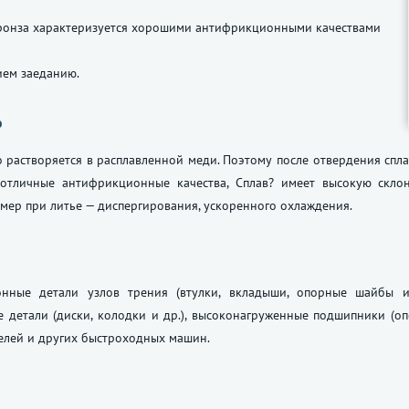
ронза характеризуется хорошими антифрикционными качествами
ием заеданию.
о
 растворяется в расплавленной меди. Поэтому после отвердения спла
 отличные антифрикционные качества, Сплав? имеет высокую скло
мер при литье — диспергирования, ускоренного охлаждения.
онные детали узлов трения (втулки, вкладыши, опорные шайбы
и
 детали (диски, колодки и др.), высоконагруженные подшипники (
елей и других быстроходных машин.