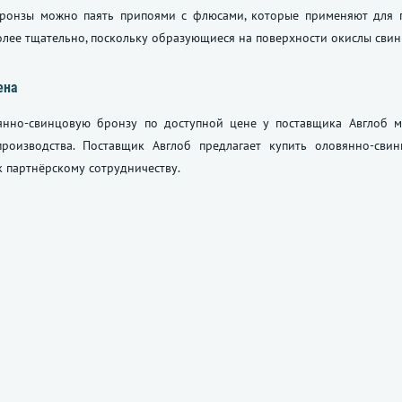
ронзы можно паять припоями с флюсами, которые применяют для п
лее тщательно, поскольку образующиеся на поверхности окислы свин
ена
янно-свинцовую бронзу по доступной цене у поставщика Авглоб м
производства. Поставщик Авглоб предлагает купить оловянно-св
 партнёрскому сотрудничеству.