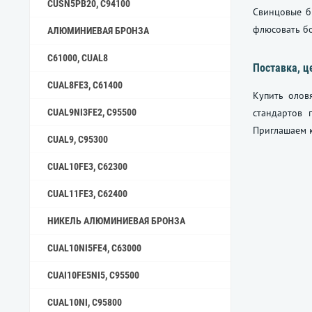
CUSN5PB20, C94100
Свинцовые б
флюсовать бо
АЛЮМИНИЕВАЯ БРОНЗА
C61000, CUAL8
Поставка, ц
CUAL8FE3, C61400
Купить олов
CUAL9NI3FE2, C95500
стандартов 
Приглашаем к
CUAL9, C95300
CUAL10FE3, C62300
CUAL11FE3, C62400
НИКЕЛЬ АЛЮМИНИЕВАЯ БРОНЗА
CUAL10NI5FE4, C63000
CUAI10FE5NI5, C95500
CUAL10NI, C95800