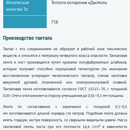
Физические
Теплота испарения кДж/моль
качества Ta:
758
Производство тантала
Тантал с его соединениями не образуют в рабочей зоне токсических
веществ, и относятся к материалу четвертого класса опасности. Танталовая
лента и лист производится путем прокатки полуфабрикатных штабиков,
которые получают способом порошковой металлургии (по окончанию
восстановления углеродом металлического тантала), спекая заготовки
вакуумной дуговой, плазменной или электроннолучевой плавкой.
Танталовая лента изготавливается согласно
ГОСТ 15515–70
, с толщиной
0,05−2мм и отклонением в сторону уменьшения до 0,01−0,1 мм толщины.
Лента по согласованию с заказчиком с толщиной 0,1−0,5
мм изготавливается длиной порядка ста метров. Подобная лента должна
иметь гладкую, чистую поверхность, со сварными видимыми швами. Масса
танталовой ленты, листа при его плотности 16,6 г/см³ в зависимости