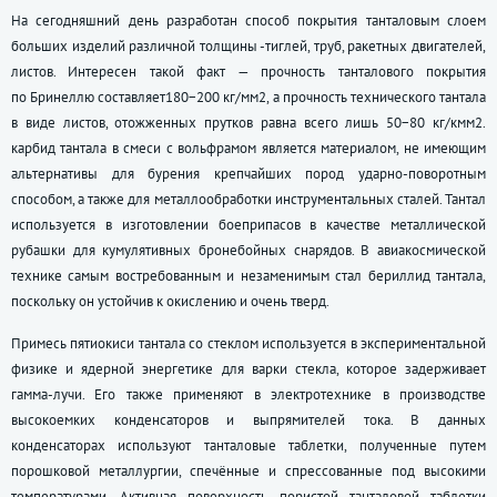
На сегодняшний день разработан способ покрытия танталовым слоем
больших изделий различной толщины -тиглей, труб, ракетных двигателей,
листов. Интересен такой факт — прочность танталового покрытия
по Бринеллю составляет180−200 кг/мм2, а прочность технического тантала
в виде листов, отожженных прутков равна всего лишь 50−80 кг/кмм2.
карбид тантала в смеси с вольфрамом является материалом, не имеющим
альтернативы для бурения крепчайших пород ударно-поворотным
способом, а также для металлообработки инструментальных сталей. Тантал
используется в изготовлении боеприпасов в качестве металлической
рубашки для кумулятивных бронебойных снарядов. В авиакосмической
технике самым востребованным и незаменимым стал бериллид тантала,
поскольку он устойчив к окислению и очень тверд.
Примесь пятиокиси тантала со стеклом используется в экспериментальной
физике и ядерной энергетике для варки стекла, которое задерживает
гамма-лучи. Его также применяют в электротехнике в производстве
высокоемких конденсаторов и выпрямителей тока. В данных
конденсаторах используют танталовые таблетки, полученные путем
порошковой металлургии, спечённые и спрессованные под высокими
температурами. Активная поверхность пористой танталовой таблетки