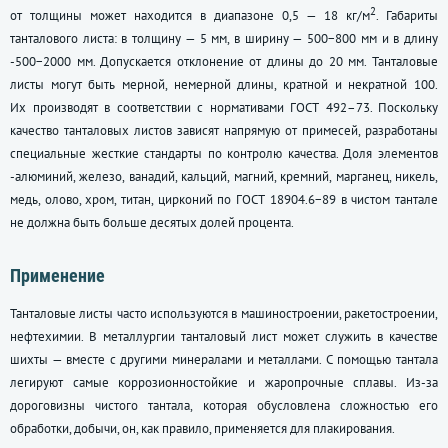
2
от толщины может находится в диапазоне 0,5 — 18 кг/м
. Габариты
танталового листа: в толщину — 5 мм, в ширину — 500−800 мм и в длину
-500−2000 мм. Допускается отклонение от длины до 20 мм. Танталовые
листы могут быть мерной, немерной длины, кратной и некратной 100.
Их производят в соответствии с нормативами
ГОСТ 492–73
. Поскольку
качество танталовых листов зависят напрямую от примесей, разработаны
специальные жесткие стандарты по контролю качества. Доля элементов
-алюминий, железо, ванадий, кальций, магний, кремний, марганец, никель,
медь, олово, хром, титан, цирконий по
ГОСТ 18904
.6−89 в чистом тантале
не должна быть больше десятых долей процента.
Применение
Танталовые листы часто используются в машиностроении, ракетостроении,
нефтехимии. В металлургии танталовый лист может служить в качестве
шихты — вместе с другими минералами и металлами. С помощью тантала
легируют самые коррозионностойкие и жаропрочные сплавы. Из-за
дороговизны чистого тантала, которая обусловлена сложностью его
обработки, добычи, он, как правило, применяется для плакирования.