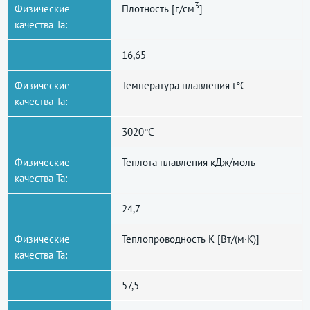
3
Физические
Плотность [г/cм
]
качества Ta:
16,65
Физические
Температура плавления t°С
качества Ta:
3020°С
Физические
Теплота плавления кДж/моль
качества Ta:
24,7
Физические
Теплопроводность К [Вт/(м·К)]
качества Ta:
57,5