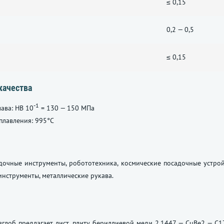
≤ 0,15
0,2 — 0,5
≤ 0,15
качества
-1
лава: HB 10
= 130 — 150 МПа
плавления: 995°C
дочные инструменты, робототехника, космические посадочные устрой
нструменты, металлические рукава.
глоб предлагает лист, плиту бериллиевой меди 2.1447 — CuBe2 — C1