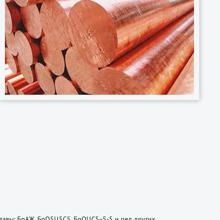
лавы: БрАЖ, БрО5Ц5С5, БрОЦС5−5-5 и ряд других.