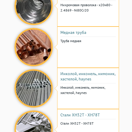
Нихромовая проволока - х20н80 -
2.4869 - Ni80Cr20
Медная труба
Труба медная
Инколой, инконель, нимоник,
хастелой, haynes
Инколой, инконель, нимоник,
хастелой, haynes
Стали ХН32Т - ХН78Т
Стали ХН32Т - ХН78Т