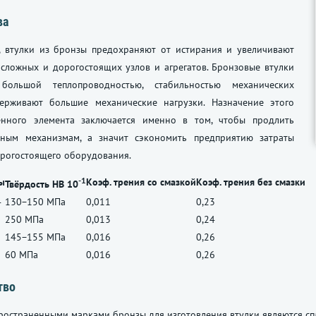
ва
, втулки из бронзы предохраняют от истирания и увеличивают
сложных и дорогостоящих узлов и агрегатов. Бронзовые втулки
 большой теплопроводностью, стабильностью механических
держивают большие механические нагрузки. Назначение этого
енного элемента заключается именно в том, чтобы продлить
ным механизмам, а значит сэкономить предприятию затраты
орогостоящего оборудования.
-1
ы
Коэф. трения со смазкой
Коэф. трения без смазки
Твёрдость НВ 10
4
130−150 МПа
0,011
0,23
250 МПа
0,013
0,24
145−155 МПа
0,016
0,26
60 МПа
0,016
0,26
тво
остраненными марками бронзы для изготовления втулки являются сп