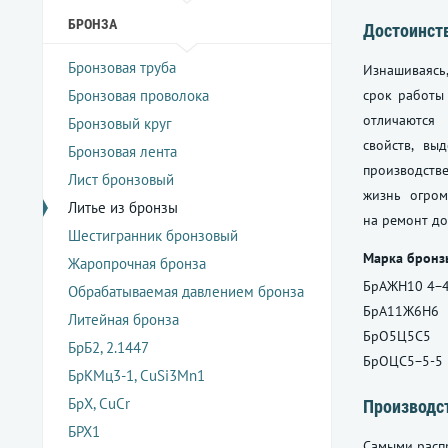
БРОНЗА
Достоинст
Бронзовая труба
Изнашиваясь
Бронзовая проволока
срок работы 
отличаются
Бронзовый круг
свойств, вы
Бронзовая лента
производств
Лист бронзовый
жизнь огром
Литье из бронзы
на ремонт д
Шестигранник бронзовый
Марка бронз
Жаропрочная бронза
БрАЖН10 4−
Обрабатываемая давлением бронза
БрА11Ж6Н6
Литейная бронза
БрО5Ц5С5
БрБ2, 2.1447
БрОЦС5−5-5
БрКМц3-1, CuSi3Mn1
БрХ, CuCr
Производс
БРХ1
Самыми распр