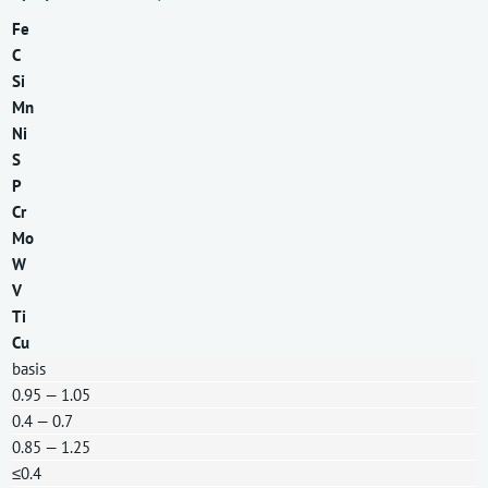
Fe
C
Si
Mn
Ni
S
P
Cr
Mo
W
V
Ti
Cu
basis
0.95 — 1.05
0.4 — 0.7
0.85 — 1.25
≤0.4