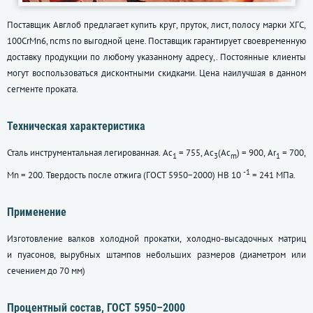
Поставщик Авглоб предлагает купить круг, пруток, лист, полосу марки ХГС,
100CrMn6, ncms по выгодной цене. Поставщик гарантирует своевременную
доставку продукции по любому указанному адресу,. Постоянные клиенты
могут воспользоваться дисконтными скидками. Цена наилучшая в данном
сегменте проката.
Техническая характеристика
Сталь инструментальная легированная. Ac
= 755, Ac
(Ac
) = 900, Ar
= 700,
1
3
m
1
-1
Mn = 200. Твердость после отжига (ГОСТ 5950−2000) HB 10
= 241 МПа.
Применение
Изготовление валков холодной прокатки, холодно-высадочных матриц
и пуасонов, вырубных штампов небольших размеров (диаметром или
сечением до 70 мм)
Процентный состав,
ГОСТ 5950–2000