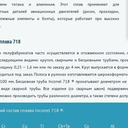
иями титана и алюминия. Этот сплав применяют для
тных деталей авиационных двигателей (диски, прокладки,
епежные элементы и болты), которые работают при высоких
.
плава 718
о полуфабрикатов часто осуществляется в отожженном состоянии, 
 следующими видами: кругом, сварными и бесшовными трубами, пров
олщину 0,25 — 1,6 мм или по заказу до 4 мм. Круг выпускается в фор
одиться под заказ. Полоса в рулонах изготавливается широкоформатн
100 мм. Бесшовная труба Inconel 718 ® прокатывают диаметром не 
 виде сварной трубы. Все изделия (со сварным швом) подверже
можно производить трубы различного диаметра, а также степени допу
й состав сплава Inconel 718 ®.
Cr
Cu
Ti
Cb+Ta
Co
Al