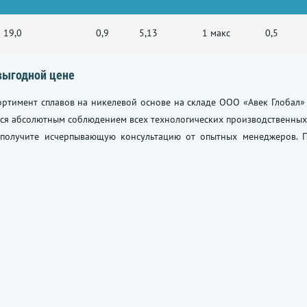
19,0
0,9
5,13
1 макс
0,5
выгодной цене
ртимент сплавов на никелевой основе на складе ООО «Авек Глобал» 
ся абсолютным соблюдением всех технологических производственных 
 получите исчерпывающую консультацию от опытных менеджеров. П