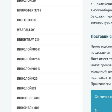
ИНКОЛОЙ 20
с включен
высокооборо
НИКРОФЕР 3718
бандажи, кр
СПЛАВ 333®
температурах
WASPALLOY
Поставки с
BRIGHTRAY C®
Производств
ИНКОЛОЙ 800®
представлен
Лист имеет т
ИНКОЛОЙ 825®
могут произв
ИНКОЛОЙ 901®
толщиной до
под заказ в
ИНКОЛОЙ 925
Практически 
ИНКОЛОЙ DS
Химически
ИНКОНЕЛЬ 600
ИНКОНЕЛЬ 601
Ni