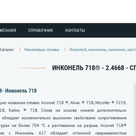
ОМПАНИЯ
СПРАВОЧНИК
КОНТАКТЫ
Каталог
Никелевые сплавы
Инколой, инконель, нимоник, хаст
ИНКОНЕЛЬ 718® - 2.4668 - 
8- Инконель 718
ие названия сплава: Inconel 718 ®, Alvac ® 718, Nicrofer ® 5219,
18, Хайнс ® 718. Сплав на основе никеля дополнительно
я, обладает исключительно высокими свойствами сопротивления
турах не более 704 °C к растяжению на разрыв. Inconel 718®
ию с Инконель 617 обладает отличной свариваемостью