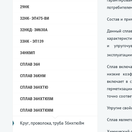
гарантиров
29НК
потребителем
32НК- ЭП475-ВИ
Состав и пр
32НКД- ЭИ630А
Данный сплав
характери
33НК - ЭП139
и упругочу
34НКМП
эксплуатации
СПЛАВ 36Н
Сплав включа
низкие коэф
СПЛАВ 36КНМ
включает в 
СПЛАВ 36НХТЮ
герметизаци
точно соотве
СПЛАВ 36НХТЮ5М
Упругие свой
СПЛАВ 36НХТЮ8М
Сплав являет
Круг, проволока, труба 36нхтю8м
Химический с