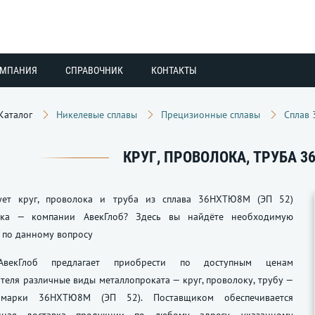
ОМПАНИЯ
СПРАВОЧНИК
КОНТАКТЫ
Каталог
Никелевые сплавы
Прецизионные сплавы
Сплав
КРУГ, ПРОВОЛОКА, ТРУБА 3
ует круг, проволока и труба из сплава 36НХТЮ8М (ЭП 52)
ика — компании АвекГлоб? Здесь вы найдёте необходимую
по данному вопросу
АвекГлоб предлагает приобрести по доступным ценам
теля различные виды металлопроката — круг, проволоку, трубу —
марки 36НХТЮ8М (ЭП 52). Поставщиком обеспечивается