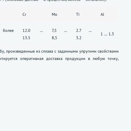
Cr
Mo
Ti
Al
более
12.0 …
7,5 …
2.7 …
1 … 1.3
13.5
8,5
3.2
бу, произведенные из сплава с заданными упругими свойствами
нтируется оперативная доставка продукции в любую точку,