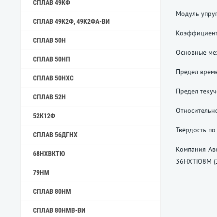
СПЛАВ 49КФ
Модуль упруг
СПЛАВ 49К2Ф, 49К2ФА-ВИ
Коэффициент 
СПЛАВ 50Н
Основные мех
СПЛАВ 50НП
Предел време
СПЛАВ 50НХС
Предел текуч
СПЛАВ 52Н
Относительно
52К12Ф
Твёрдость по
СПЛАВ 56ДГНХ
Компания Аве
68НХВКТЮ
36НХТЮ8М (ЭП
79НМ
СПЛАВ 80НМ
СПЛАВ 80НМВ-ВИ