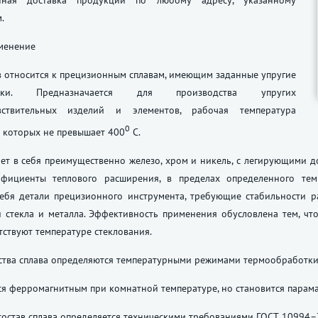
анная доставка продукции по любому адресу, указанному
.
именение
 относится к прецизионным сплавам, имеющим заданные упругие
стики. Предназначается для производства упругих
вствительных изделий и элементов, рабочая температура
0
 которых не превышает 400
С.
ет в себя преимущественно железо, хром и никель, с легирующими 
фициенты теплового расширения, в пределах определенного темп
себя детали прецизионного инструмента, требующие стабильности 
и стекла и металла. Эффективность применения обусловлена тем, ч
тствуют температуре стеклования.
ства сплава определяются температурными режимами термообработки
ся ферромагнитным при комнатной температуре, но становится парам
остав сплава определяется техническими требованиями
ГОСТ 10994–