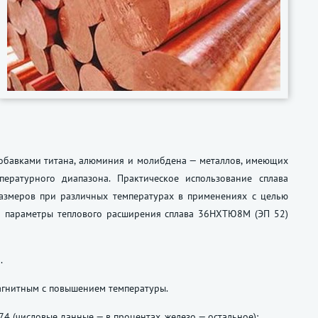
добавками титана, алюминия и молибдена — металлов, имеющих
ературного диапазона. Практическое использование сплава
размеров при различных температурах в применениях с целью
то параметры теплового расширения сплава 36НХТЮ8М (ЭП 52)
.
агнитным с повышением температуры.
74
(числовые данные — в процентах, железо — остальное):