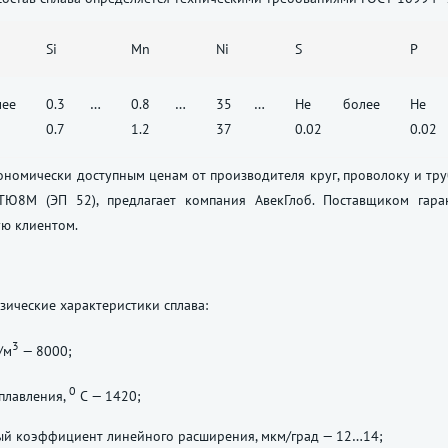
Si
Mn
Ni
S
P
ее
0.3 …
0.8 …
35 …
Не более
Не 
0.7
1.2
37
0.02
0.02
ономически доступным ценам от производителя круг, проволоку и тру
Ю8М (ЭП 52), предлагает компания АвекГлоб. Поставщиком гара
ую клиентом.
ические характеристики сплава:
3
/м
— 8000;
0
плавления,
С — 1420;
ый коэффициент линейного расширения, мкм/град — 12…14;