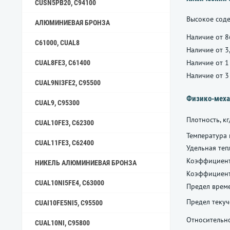
CUSN5PB20, C94100
Высокое соде
АЛЮМИНИЕВАЯ БРОНЗА
Наличие от 8
C61000, CUAL8
Наличие от 3
Наличие от 1
CUAL8FE3, C61400
Наличие от 3
CUAL9NI3FE2, C95500
Физико-меха
CUAL9, C95300
Плотность, кг
CUAL10FE3, C62300
Температура 
CUAL11FE3, C62400
Удельная теп
Коэффициент
НИКЕЛЬ АЛЮМИНИЕВАЯ БРОНЗА
Коэффициент
CUAL10NI5FE4, C63000
Предел врем
Предел текуч
CUAI10FE5NI5, C95500
Относительно
CUAL10NI, C95800