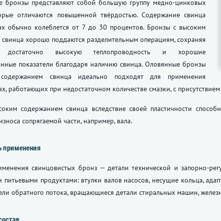
е бронзы представляют собой большую группу медно-цинковых
торые отличаются повышенной твёрдостью. Содержание свинца
ах обычно колеблется от 7 до 30 процентов. Бронзы с высоким
 свинца хорошо поддаются разделительным операциям, сохраняя
достаточно высокую теплопроводность и хорошие
нные показатели благодаря наличию свинца. Оловянные бронзы
содержанием свинца идеально подходят для применения
х, работающих при недостаточном количестве смазки, с присутствием 
соким содержанием свинца вследствие своей пластичности способ
износа сопрягаемой части, например, вала.
ь применения
именения свинцовистых бронз — детали технической и запорно-рег
 питьевыми продуктами: втулки валов насосов, несущие кольца, адап
ели обратного потока, вращающиеся детали стиральных машин, жел
состав