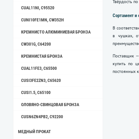
Твёрдость по
CUAL11NI, C95520
Сортамент и 
CUNI10FE1MN, CW352H
В соответств
КРЕМНИСТО АЛЮМИНИЕВАЯ БРОНЗА
в чушках, о
преимуществ
CW301G, C64200
Поставщик —
КРЕМНИСТАЯ БРОНЗА
купить по ц
CUAL11FE3, C65500
постоянных к
CUSI3FE2ZN3, C65620
CUSI1.5, C65100
ОЛОВЯНО-СВИНЦОВАЯ БРОНЗА
CUSN6ZN4PB2, C92200
МЕДНЫЙ ПРОКАТ