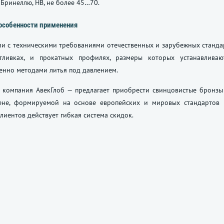
 Бринеллю, НВ, не более 45…70.
особенности применения
ии с техническими требованиями отечественных и зарубежных станда
тливках, и прокатных профилях, размеры которых устанавливаю
енно методами литья под давлением.
 компания АвекГлоб — предлагает приобрести свинцовистые бронз
ене, формируемой на основе европейских и мировых стандартов п
лиентов действует гибкая система скидок.