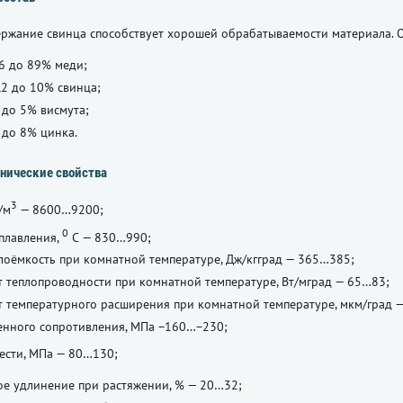
ржание свинца способствует хорошей обрабатываемости материала. О
6 до 89% меди;
,2 до 10% свинца;
 до 5% висмута;
 до 8% цинка.
нические свойства
3
/м
— 8600…9200;
0
плавления,
С — 830…990;
лоёмкость при комнатной температуре, Дж/кгград — 365…385;
 теплопроводности при комнатной температуре, Вт/мград — 65…83;
 температурного расширения при комнатной температуре, мкм/град 
енного сопротивления, МПа −160…−230;
ести, МПа — 80…130;
е удлинение при растяжении, % — 20…32;