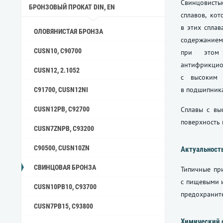
Свинцовисты
БРОНЗОВЫЙ ПРОКАТ DIN, EN
сплавов, ко
в этих сплав
ОЛОВЯНИСТАЯ БРОНЗА
содержанием
CUSN10, C90700
при этом 
антифрикцио
CUSN12, 2.1052
с высоким 
в подшипника
C91700, CUSN12NI
CUSN12PB, C92700
Сплавы с вы
поверхность 
CUSN7ZNPB, C93200
C90500, CUSN10ZN
Актуальност
СВИНЦОВАЯ БРОНЗА
Типичные пр
с пищевыми и
CUSN10PB10, C93700
предохранит
CUSN7PB15, C93800
Химический 