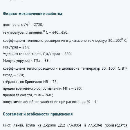
Физико-механические свойства
3
плотность, кг/м
— 2720;
0
температура плавления,
С — 640…650;
0
коэффициент теплового расширения в диапазоне температур 20…100
С,
мкм/град — 23,8;
Удельная теплоёмкость, Дж/кгград — 880;
Модуль упругости, ГПа — 69;
0
коэффициент теплопроводности в диапазоне температур 20…100
С, Вт/
мград — 170;
твёрдость по Бринеллю, НВ — 78;
предел временного сопротивления, МПа — 290;
предел текучести, МПа — 260 ;
допустимое линейное удлинение при растяжении, % — 4.
Сортамент и особенности применения
Лист, лента, труба из дюраля Д12 (АА3004 и АА3104) производятся