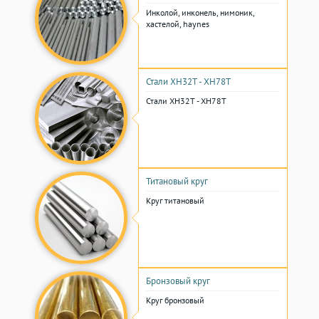
Инколой, инконель, нимоник,
хастелой, haynes
Стали ХН32Т - ХН78Т
Стали ХН32Т - ХН78Т
Титановый круг
Круг титановый
Бронзовый круг
Круг бронзовый