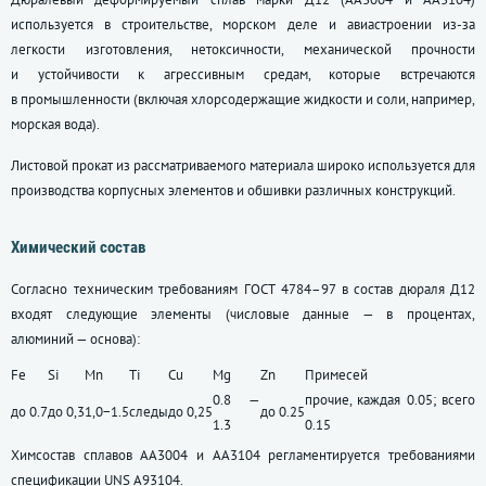
используется в строительстве, морском деле и авиастроении из-за
легкости изготовления, нетоксичности, механической прочности
и устойчивости к агрессивным средам, которые встречаются
в промышленности (включая хлорсодержащие жидкости и соли, например,
морская вода).
Листовой прокат из рассматриваемого материала широко используется для
производства корпусных элементов и обшивки различных конструкций.
Химический состав
Согласно техническим требованиям
ГОСТ 4784–97
в состав дюраля Д12
входят следующие элементы (числовые данные — в процентах,
алюминий — основа):
Fe
Si
Mn
Ti
Cu
Mg
Zn
Примесей
0.8 —
прочие, каждая 0.05; всего
до 0.7
до 0,3
1,0−1.5
следы
до 0,25
до 0.25
1.3
0.15
Химсостав сплавов АА3004 и АА3104 регламентируется требованиями
спецификации UNS А93104.