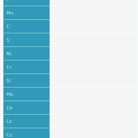
Mn:
C:
S:
Ni:
Cr:
Si:
Mo:
Cb:
Co:
Cu: