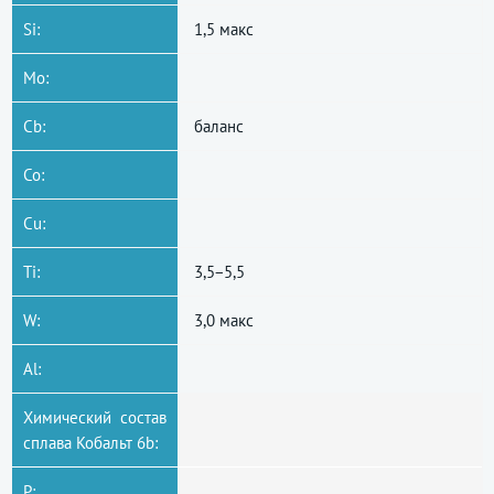
Si:
1,5 макс
Mo:
Cb:
баланс
Co:
Cu:
Ti:
3,5−5,5
W:
3,0 макс
Al:
Химический состав
сплава Кобальт 6b:
P: