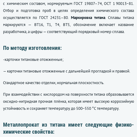
с химическим составом, нормируемым
ГОСТ 19807–74
, ОСТ 1 90013−81.
Отбор и подготовка проб в целях определения химического состава
осуществляется по
ГОСТ 24231–80
.
Маркировка титана
. Сплавы титана
маркируются — ВТ16, Т1, Т4, ВТ5, обозначение включает название
разработчика, а цифры — соответствующий порядковый номер сплава.
По методу изготовления:
-карточки титановые отожженные;
— карточки титановые отожженные с дальнейшей прогладкой и правкой.
Стандартное качество отделки, нормальная плоскостность.
При взаимодействии с кислородом на поверхности титана образовывается
оксидно-нитридная прочная плёнка, которая имеет высокую коррозийную
устойчивость и сохраняет температуру до 500−550 °С температуру.
Металлопрокат из титана имеет следующие физико-
химические свойства: