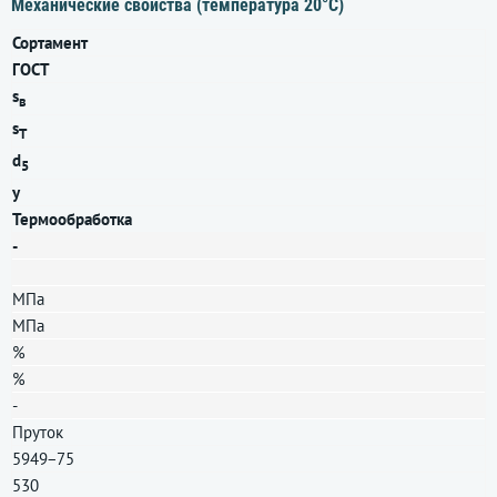
Механические свойства (температура 20°С)
Сортамент
ГОСТ
s
в
s
T
d
5
y
Термообработка
-
МПа
МПа
%
%
-
Пруток
5949−75
530