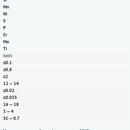
Mn
Ni
S
P
Cr
Mo
Ti
basis
≤0.1
≤0.8
≤2
12 — 14
≤0.02
≤0.035
16 — 18
3 — 4
5С — 0.7