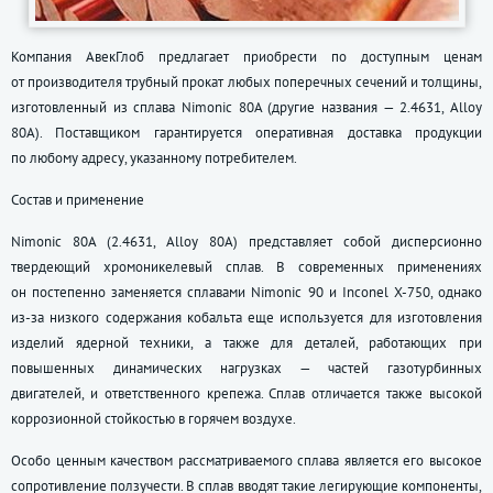
Компания АвекГлоб предлагает приобрести по доступным ценам
от производителя трубный прокат любых поперечных сечений и толщины,
изготовленный из сплава Nimonic 80A (другие названия — 2.4631, Alloy
80А). Поставщиком гарантируется оперативная доставка продукции
по любому адресу, указанному потребителем.
Состав и применение
Nimonic 80A (2.4631, Alloy 80А) представляет собой дисперсионно
твердеющий хромоникелевый сплав. В современных применениях
он постепенно заменяется сплавами Nimonic 90 и Inconel X-750, однако
из-за низкого содержания кобальта еще используется для изготовления
изделий ядерной техники, а также для деталей, работающих при
повышенных динамических нагрузках — частей газотурбинных
двигателей, и ответственного крепежа. Сплав отличается также высокой
коррозионной стойкостью в горячем воздухе.
Особо ценным качеством рассматриваемого сплава является его высокое
сопротивление ползучести. В сплав вводят такие легирующие компоненты,