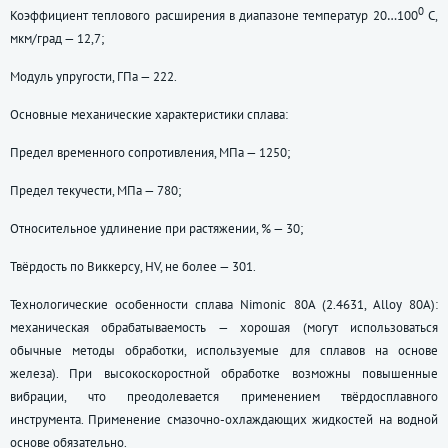
0
Коэффициент теплового расширения в диапазоне температур 20…100
С,
мкм/град — 12,7;
Модуль упругости, ГПа — 222.
Основные механические характеристики сплава:
Предел временного сопротивления, МПа — 1250;
Предел текучести, МПа — 780;
Относительное удлинение при растяжении, % — 30;
Твёрдость по Виккерсу, НV, не более — 301.
Технологические особенности сплава Nimonic 80A (2.4631, Alloy 80А):
механическая обрабатываемость — хорошая (могут использоваться
обычные методы обработки, используемые для сплавов на основе
железа). При высокоскоростной обработке возможны повышенные
вибрации, что преодолевается применением твёрдосплавного
инструмента. Применение смазочно-охлаждающих жидкостей на водной
основе обязательно.