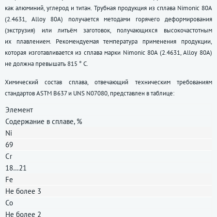
как алюминий, углерод и титан. Трубная продукция из сплава Nimonic 80A
(2.4631, Alloy 80А) получается методами горячего деформирования
(экструзия) или литьём заготовок, получающихся высокочастотным
их плавлением. Рекомендуемая температура применения продукции,
которая изготавливается из сплава марки Nimonic 80A (2.4631, Alloy 80А)
не должна превышать 815 ° C.
Химический состав сплава, отвечающий техническим требованиям
стандартов ASTM B637 и UNS N07080, представлен в таблице:
Элемент
Содержание в сплаве, %
Ni
69
Cr
18…21
Fe
Не более 3
Co
Не более 2