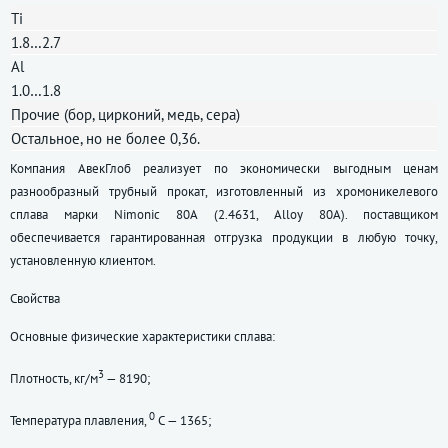
Ti
1.8…2.7
Al
1.0…1.8
Прочие (бор, цирконий, медь, сера)
Остальное, но не более 0,36.
Компания АвекГлоб реализует по экономически выгодным ценам
разнообразный трубный прокат, изготовленный из хромоникелевого
сплава марки Nimonic 80A (2.4631, Alloy 80А). поставщиком
обеспечивается гарантированная отгрузка продукции в любую точку,
установленную клиентом.
Свойства
Основные физические характеристики сплава:
3
Плотность, кг/м
— 8190;
0
Температура плавления,
С — 1365;