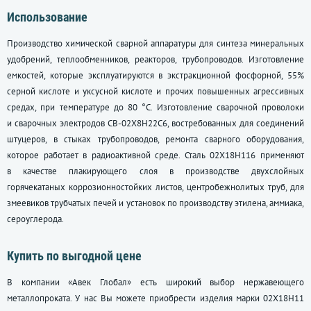
Использование
Производство химической сварной аппаратуры для синтеза минеральных
удобрений, теплообменников, реакторов, трубопроводов. Изготовление
емкостей, которые эксплуатируются в экстракционной фосфорной, 55%
серной кислоте и уксусной кислоте и прочих повышенных агрессивных
средах, при температуре до 80 °C. Изготовление сварочной проволоки
и сварочных электродов СВ-02Х8Н22С6, востребованных для соединений
штуцеров, в стыках трубопроводов, ремонта сварного оборудования,
которое работает в радиоактивной среде. Сталь 02Х18Н116 применяют
в качестве плакирующего слоя в производстве двухслойных
горячекатаных коррозионностойких листов, центробежнолитых труб, для
змеевиков трубчатых печей и установок по производству этилена, аммиака,
сероуглерода.
Купить по выгодной цене
В компании «Авек Глобал» есть широкий выбор нержавеющего
металлопроката. У нас Вы можете приобрести изделия марки 02Х18Н11