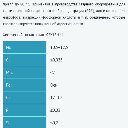
при t° до 80 °C. Применяют в производстве сварного оборудования для
синтеза азотной кислоты высокой концентрации (65%), для изготовления
нитрофоса, экстракции фосфорной кислоты
и т. п.
соединений, которые
характеризируются повышенной агрессивностью.
Химический состав сплава 02Х18Н11.
Ni:
10,5−12,5
C:
≤0,025
Mn:
≤2
Fe:
Осн.
Cr:
17−19
P:
≤0,03
Si:
≤0,2