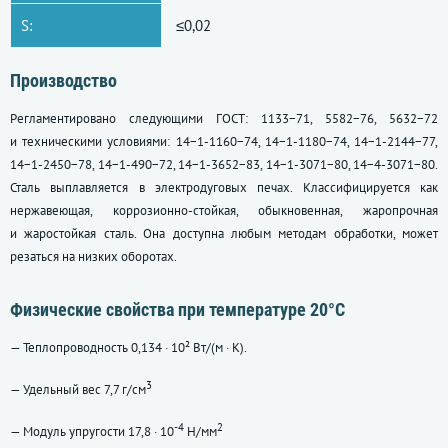
S:
≤0,02
Производство
Регламентировано следующими ГОСТ: 1133−71, 5582−76, 5632−72
и техническими условиями: 14−1-1160−74, 14−1-1180−74, 14−1-2144−77,
14−1-2450−78, 14−1-490−72, 14−1-3652−83, 14−1-3071−80, 14−4-3071−80.
Сталь выплавляется в электродуговых печах. Классифицируется как
нержавеющая, коррозионно-стойкая, обыкновенная, жаропрочная
и жаростойкая сталь. Она доступна любым методам обработки, может
резаться на низких оборотах.
Физические свойства при температуре 20°С
— Теплопроводность 0,134 · 10² Вт/(м · К).
3
— Удельный вес 7,7 г/cм
-4
2
— Модуль упругости 17,8 · 10
Н/мм