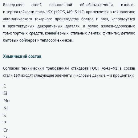
Вследствие своей повышенной обрабатываемости, износо-
и термостойкости сталь 15Х (15Сr3, AISI 5115) применяется в технологиях
автоматического токарного производства болтов и гаек, используется
в архитектурных декоративных деталях, в узлах железнодорожных
транспортных средств, конвейерных стальных лентах, фитингах, деталях
бытовых бойлеров и теплообменников.
Химический состав
Согласно техническим требованиям стандарта
ГОСТ 4543–91
в состав
стали 15Х входят следующие элементы (числовые данные — в процентах):
C
Si
Mn
Ni
S
P
Cr
Cu