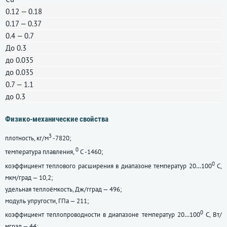
0.12 — 0.18
0.17 — 0.37
0.4 — 0.7
До 0.3
до 0.035
до 0.035
0.7 — 1.1
до 0.3
Физико-механические свойства
3
плотность, кг/м
-7820;
0
температура плавления,
С -1460;
0
коэффициент теплового расширения в диапазоне температур 20…100
С,
мкм/град — 10,2;
удельная теплоёмкость, Дж/гград — 496;
модуль упругости, ГПа — 211;
0
коэффициент теплопроводности в диапазоне температур 20…100
С, Вт/
мград — 44;