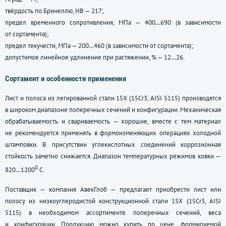
твёрдость по Бринеллю, НВ — 217;
предел временного сопротивления, МПа — 400…690 (в зависимости
от сортамента);
предел текучести, МПа — 200…460 (в зависимости от сортамента);
допустимое линейное удлинение при растяжении, % — 12…26.
Сортамент и особенности применения
Лист и полоса из легированной стали 15Х (15Сr3, AISI 5115) производятся
в широком диапазоне поперечных сечений и конфигурации. Механическая
обрабатываемость и свариваемость — хорошие, вместе с тем материал
не рекомендуется применять в формоизменяющих операциях холодной
штамповки. В присутствии углекислотных соединений коррозионная
стойкость заметно снижается. Диапазон температурных режимов ковки —
0
820…1200
С.
Поставщик — компания АвекГлоб — предлагает приобрести лист или
полосу из низкоуглеродистой конструкционной стали 15Х (15Сr3, AISI
5115) в необходимом ассортименте поперечных сечений, веса
и конфигурации. Продукцию можно купить по цене, формируемой