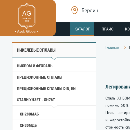
Берлин
КАТАЛОГ
ПРАЙС
К
Главная
НИКЕЛЕВЫЕ СПЛАВЫ
НИХРОМ И ФЕХРАЛЬ
ПРЕЦИЗИОННЫЕ СПЛАВЫ
Легирован
ПРЕЦИЗИОННЫЕ СПЛАВЫ DIN, EN
Сталь ХН50М
СТАЛИ ХН32Т - ХН78Т
помимо 50% н
Цель легир
ХН28ВМАБ
и жаростойк
ХН30МДБ
стоимость сп