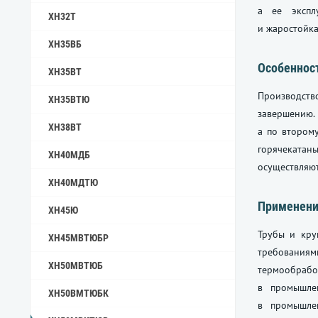
а ее экспл
ХН32Т
и жаростойка
ХН35ВБ
Особенност
ХН35ВТ
Производство
ХН35ВТЮ
завершению.
ХН38ВТ
а по втором
горячекатан
ХН40МДБ
осуществляю
ХН40МДТЮ
Применен
ХН45Ю
Трубы и кру
ХН45МВТЮБР
требования
ХН50МВТЮБ
термообрабо
в промышле
ХН50ВМТЮБК
в промышле