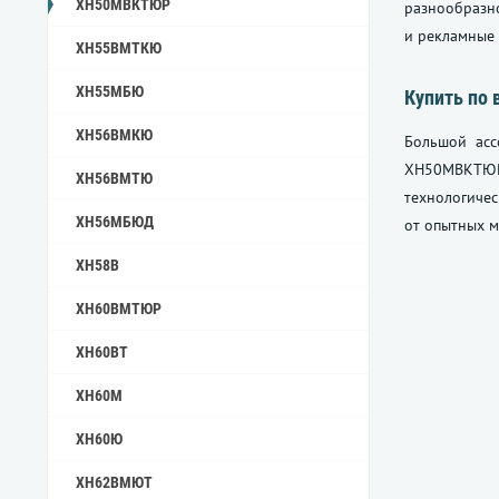
ХН50МВКТЮР
разнообразн
и рекламные
ХН55ВМТКЮ
ХН55МБЮ
Купить по 
ХН56ВМКЮ
Большой асс
ХН50МВКТЮР
ХН56ВМТЮ
технологиче
ХН56МБЮД
от опытных м
ХН58В
ХН60ВМТЮР
ХН60ВТ
ХН60М
ХН60Ю
ХН62ВМЮТ