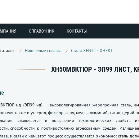
ОМПАНИЯ
СПРАВОЧНИК
КОНТАКТЫ
Каталог
Никелевые сплавы
Стали ХН32Т - ХН78Т
ХН50МВКТЮР - ЭП99 ЛИСТ, К
ие
ВКТЮР-ид (ЭП99-ид) — высоколегированная жаропрочная сталь, им
икеля также и углерод, фосфор, серу, медь, алюминий, титан, церий н
ования заключается в повышении технологических свойств из
ости, способности к противостоянию агрессивным средам. Излишне
лава, в связи с чем, этот процесс осуществляется экономно: сталь до