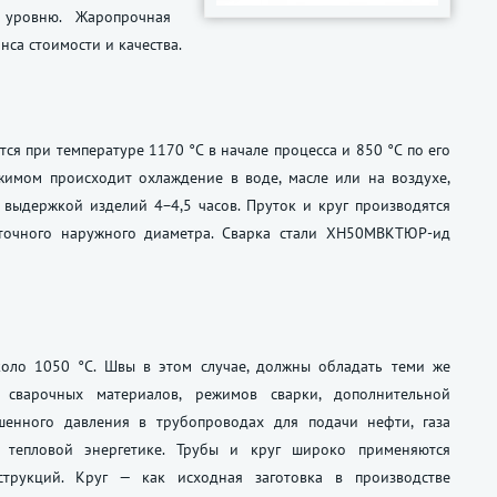
 уровню. Жаропрочная
са стоимости и качества.
ся при температуре 1170 °C в начале процесса и 850 °C по его
жимом происходит охлаждение в воде, масле или на воздухе,
ыдержкой изделий 4−4,5 часов. Пруток и круг производятся
точного наружного диаметра. Сварка стали ХН50МВКТЮР-ид
коло 1050 °C. Швы в этом случае, должны обладать теми же
сварочных материалов, режимов сварки, дополнительной
шенного давления в трубопроводах для подачи нефти, газа
тепловой энергетике. Трубы и круг широко применяются
трукций. Круг — как исходная заготовка в производстве