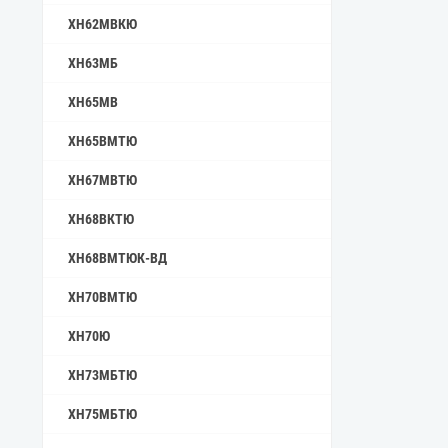
ХН62МВКЮ
ХН63МБ
ХН65МВ
ХН65ВМТЮ
ХН67МВТЮ
ХН68ВКТЮ
ХН68ВМТЮК-ВД
ХН70ВМТЮ
ХН70Ю
ХН73МБТЮ
ХН75МБТЮ