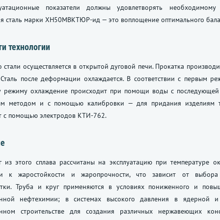
уатационные показатели должны удовлетворять необходимому
я сталь марки ХН50МВКТЮР-ид — это воплощение оптимального балан
и технологии
 стали осуществляется в открытой дуговой печи. Прокатка производит
 Сталь после деформации охлаждается. В соответствии с первым ре
у режиму охлаждение происходит при помощи воды с последующей в
ым методом и с помощью калибровки — для придания изделиям 
т с помощью электродов КТИ-762.
ие
г из этого сплава рассчитаны на эксплуатацию при температуре о
ми к жаростойкости и жаропрочности, что зависит от выбора 
тки. Труба и круг применяются в условиях пониженного и повы
нной нефтехимии; в системах высокого давления в ядерной и 
нном строительстве для создания различных нержавеющих конс