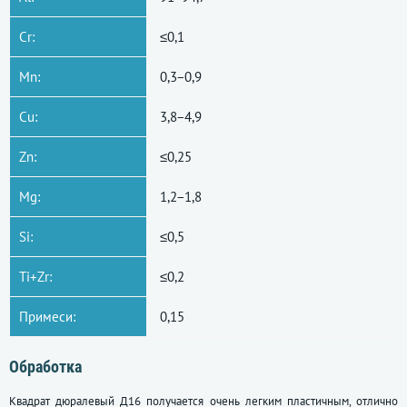
Cr:
≤0,1
Mn:
0,3−0,9
Cu:
3,8−4,9
Zn:
≤0,25
Mg:
1,2−1,8
Si:
≤0,5
Ti+Zr:
≤0,2
Примеси:
0,15
Обработка
Квадрат дюралевый Д16 получается очень легким пластичным, отлично