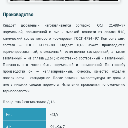
Производство
Квадрат дюралевый изготавливается согласно
ГОСТ 21488–97
нормальной, повышенной и очень высокой точности из сплава Д16,
химический состав которого нормирован
ГОСТ 4784–97
. Контроль хим.
состава —
ГОСТ 24231–80
. Квадрат Д16 может производится:
горячепрессованный, отожженный; естественно состаренный, а также
закаленный — из сплава Д16Т; искусственно состаренный и закаленный.
Прочность его может быть нормальной и повышенной. По способу
производства он — неплакированный. Точность, качество отделки
поверхности — стандартное. После закалки микроструктура не должна
иметь никаких следов пережога. Испытания проводятся по окончанию
термообработки.
Процентный состав сплава Д 16
Fe:
≤0,5
Al:
91−94,7