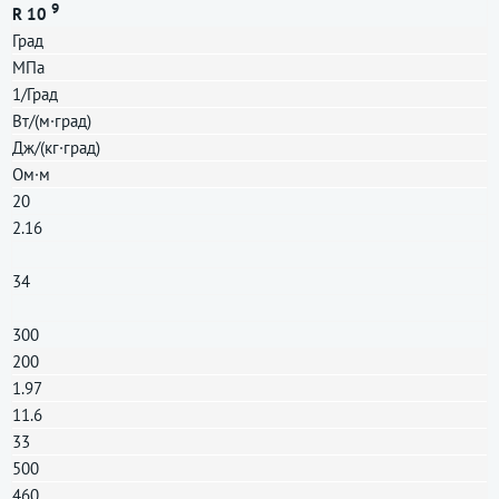
9
R 10
Град
МПа
1/Град
Вт/(м·град)
Дж/(кг·град)
Ом·м
20
2.16
34
300
200
1.97
11.6
33
500
460