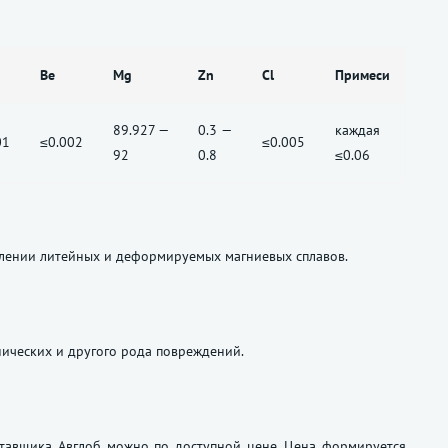
Be
Mg
Zn
Cl
Примеси
89.927 —
0.3 —
каждая
01
≤0.002
≤0.005
92
0.8
≤0.06
влении литейных и деформируемых магниевых сплавов.
нических и другого рода повреждений.
ставщика Авглоб можно по доступной цене. Цена формируется