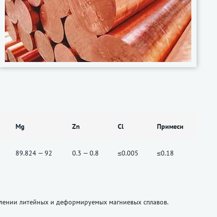
Mg
Zn
Cl
Примеси
89.824 — 92
0.3 — 0.8
≤0.005
≤0.18
влении литейных и деформируемых магниевых сплавов.