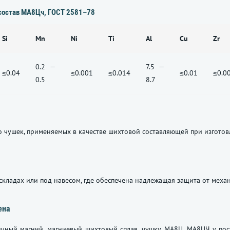
состав
МА8Цч
,
ГОСТ 2581–78
Si
Mn
Ni
Ti
Al
Cu
Zr
0.2 —
7.5 —
≤0.04
≤0.001
≤0.014
≤0.01
≤0.0
0.5
8.7
 чушек, применяемых в качестве шихтовой составляющей при изгото
складах или под навесом, где обеспечена надлежащая защита от меха
ена
ичный магний, магниевый шихтовый сплав, чушку МА8Ц, МА8ЦЧ у по