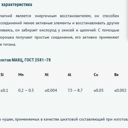
 характеристика
агний является энергичным восстановителем, он способен
 соединений менее активные элементы и восстанавливать другие
реваясь, он забирает кислород у окисей и щелочей. С помощью
порошка получают простые соединения, его активно применяют
я титана.
состав
МА8Ц,
ГОСТ 2581–78
Si
Mn
Ni
Al
Cu
Be
≤0.1
0.2 — 0.5
≤0.004
7.5 — 8.7
≤0.05
≤0.002
 чушек, применяемых в качестве шихтовой составляющей при изгото