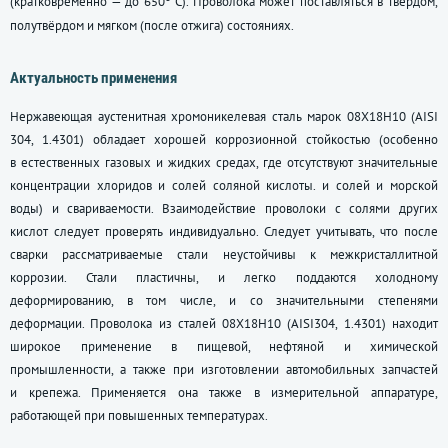
(кратковременно — до 650
С). Проволока может поставляться в твёрдом,
полутвёрдом и мягком (после отжига) состояниях.
Актуальность применения
Нержавеющая аустенитная хромоникелевая сталь марок 08Х18Н10 (AISI
304, 1.4301) обладает хорошей коррозионной стойкостью (особенно
в естественных газовых и жидких средах, где отсутствуют значительные
концентрации хлоридов и солей соляной кислоты. и солей и морской
воды) и свариваемости. Взаимодействие проволоки с солями других
кислот следует проверять индивидуально. Следует учитывать, что после
сварки рассматриваемые стали неустойчивы к межкристаллитной
коррозии. Стали пластичны, и легко поддаются холодному
деформированию, в том числе, и со значительными степенями
деформации. Проволока из сталей 08Х18Н10 (AISI304, 1.4301) находит
широкое применение в пищевой, нефтяной и химической
промышленности, а также при изготовлении автомобильных запчастей
и крепежа. Применяется она также в измерительной аппаратуре,
работающей при повышенных температурах.