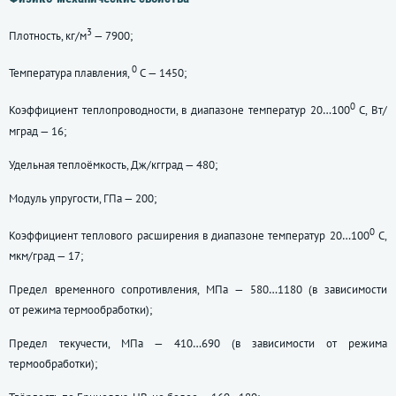
3
Плотность, кг/м
— 7900;
0
Температура плавления,
С — 1450;
0
Коэффициент теплопроводности, в диапазоне температур 20…100
С, Вт/
мград — 16;
Удельная теплоёмкость, Дж/кгград — 480;
Модуль упругости, ГПа — 200;
0
Коэффициент теплового расширения в диапазоне температур 20…100
С,
мкм/град — 17;
Предел временного сопротивления, МПа — 580…1180 (в зависимости
от режима термообработки);
Предел текучести, МПа — 410…690 (в зависимости от режима
термообработки);