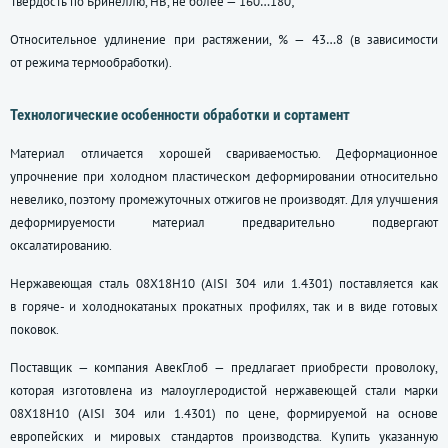
Твёрдость по Бринеллю, НВ, не более — 160…180;
Относительное удлинение при растяжении, % — 43…8 (в зависимости
от режима термообработки).
Технологические особенности обработки и сортамент
Материал отличается хорошей свариваемостью. Деформационное
упрочнение при холодном пластическом деформировании относительно
невелико, поэтому промежуточных отжигов не производят. Для улучшения
деформируемости материал предварительно подвергают
оксалатированию.
Нержавеющая сталь 08Х18Н10 (AISI 304 или 1.4301) поставляется как
в горяче- и холоднокатаных прокатных профилях, так и в виде готовых
поковок.
Поставщик — компания АвекГлоб — предлагает приобрести проволоку,
которая изготовлена из малоуглеродистой нержавеющей стали марки
08Х18Н10 (AISI 304 или 1.4301) по цене, формируемой на основе
европейских и мировых стандартов производства. Купить указанную