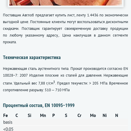
Поставщик Авглоб предлагает купить лист, ленту 1.4436 по экономически
выгодной цене. Постоянные клиенты могут воспользоваться дисконтными
скидками. Поставщик гарантирует своевременную доставку продукции
по любому указанному адресу,. Цена наилучшая в данном сегменте
проката.
Техническая характеристика
Нержавеющая сталь аустенитного типа. Прокат производится согласно EN
10028−7: 2007 Изделия плоские из сталей для давления. Нержавеющие
3
стали. Удельный вес 7,88 г/см
. Предел текучести: > 205 МПа. Временное
сопротивление разрыву: 510 — 710 МПа
Процентный состав, EN 10095−1999
Fe
С
Si
Mn
P
S
Cr
Mo
Ni
N
basis
<0.05