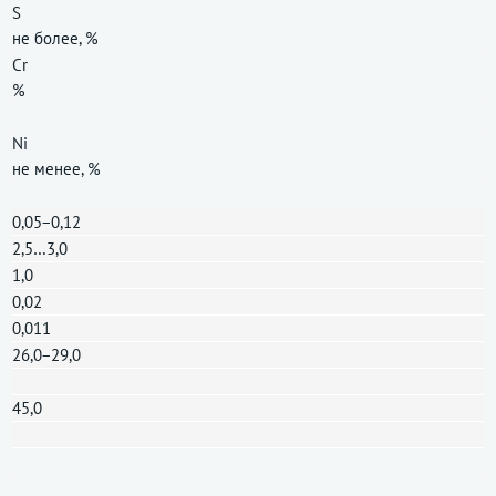
S
не более, %
Cr
%
Ni
не менее, %
0,05−0,12
2,5…3,0
1,0
0,02
0,011
26,0−29,0
45,0