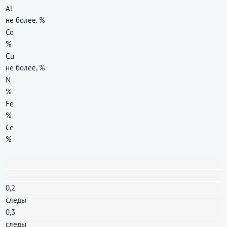
Al
не более. %
Co
%
Cu
не более, %
N
%
Fe
%
Ce
%
0,2
следы
0,3
следы