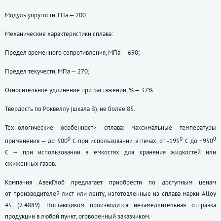
Модуль упругости, ГПа — 200.
Механические характеристики сплава:
Предел временного сопротивления, МПа — 690;
Предел текучести, МПа — 270;
Относительное удлинение при растяжении, % — 37%
Твёрдость по Роквеллу (шкала В), не более 85.
Технологические особенности сплава: максимальные температуры
0
0
0
применения — до 500
С при использовании в печах, от -195
С до +950
С — при использовании в ёмкостях для хранения жидкостей или
сжиженных газов.
Компания АвекГлоб предлагает приобрести по доступным ценам
от производителей лист или ленту, изготовленные из сплава марки Alloy
45 (2.4889). Поставщиком производится незамедлительная отправка
продукции в любой пункт, оговоренный заказчиком.