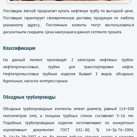
Поставщик Авглоб предлагает купить нефтяную трубу по выгодной цене.
Поставщик гарантирует своевременную доставку продукции по любому
указанному адресу,. Постоянные клиенты могут воспользоваться
дисконтными скидками. Цена наилучшая в данном сегменте проката.
Классификация
На данный момент производят 2 категории нефтяных трубок:
нефтепромысловые; трубки для транспортировки нефти.
Нефтепромысловые трубные изделия бывают 3 видов: обсадные;
бурильные; насосно-компрессорные.
Обсадные трубопроводы
Обсадные трубопроводные элементы имеют диаметр, равный 114−508
миллиметров (мм), а толщина трубных стенок составляет 5−16 мм.
Подобные трубопроводные изделия изготавливают по конкретным
нормативным документам:
ГОСТ 632–80
, Ту 14−3р-76−2004,
Ту 14−3р-29−2007 и др. Во время добычи чёрного золота в качестве