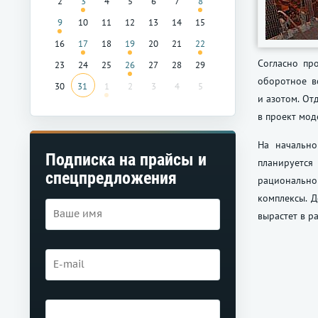
2
3
4
5
6
7
8
9
10
11
12
13
14
15
16
17
18
19
20
21
22
Согласно пр
23
24
25
26
27
28
29
оборотное в
30
31
1
2
3
4
5
и азотом. От
в проект мод
На начально
Подписка на прайсы и
планируется
спецпредложения
рационально
комплексы. 
вырастет в ра