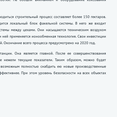
водиться строительный процесс составляет более 150 гектаров.
одится локальный блок факельной системы. В него же входит
стемы между цехами. Они насыщаются техническим воздухом
ри ней применяется ионообменная технология. Свои инвестиции
й. Окончание всего процесса предусмотрено на 2020 год.
анции. Она является главной. После ее совершенствования
е нежели текущие показатели. Таким образом, можно будет
т возможным полностью снабдить ею новые производственные
ффективнее. При этом уровень безопасности на всех объектах