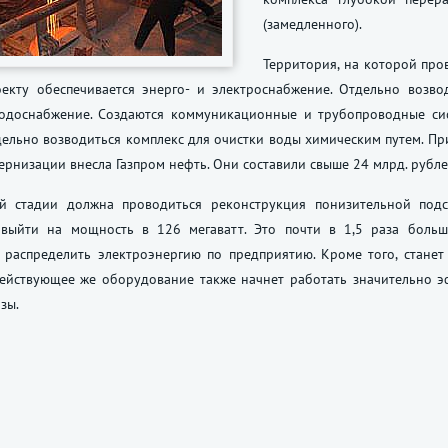
(замедленного).
Территория, на которой про
оекту обеспечивается энерго- и электроснабжение. Отдельно возв
одоснабжение. Создаются коммуникационные и трубопроводные си
дельно возводиться комплекс для очистки воды химическим путем. П
ернизации внесла Газпром нефть. Они составили свыше 24 млрд. рубле
й стадии должна проводиться реконструкция понизительной подст
 выйти на мощность в 126 мегаватт. Это почти в 1,5 раза больш
 распределить электроэнергию по предприятию. Кроме того, стане
Действующее же оборудование также начнет работать значительно э
зы.