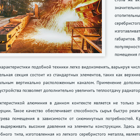
значительно
отопительны
серебристо
изготавлив
габаритов. 
популярност
помещения п
характеристики подобной техники легко видоизменять, варьируя число
ельная секция состоит из стандартных элементов, таких как верхн
альным вертикально расположенным каналом. Применение дополни
устройства позволяет дополнительно увеличить теплоотдачу радиатор
ктеристикой алюминия в данном контексте является не только зн
ерции. Такое качество обеспечивает способность сырья быстро реа
грева помещения в зависимости от сиюминутных потребностей. К
, выдерживать высокие давления на элементы конструкции. Здесь 
бного типа, изготовленная из легкого серебристого металла, явля