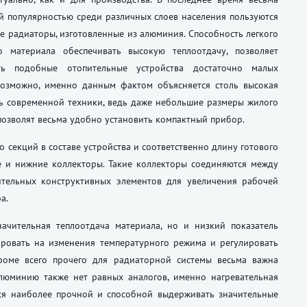
й популярностью среди различных слоев населения пользуются
е радиаторы, изготовленные из алюминия. Способность легкого
го материала обеспечивать высокую теплоотдачу, позволяет
ать подобные отопительные устройства достаточно малых
Возможно, именно данным фактом объясняется столь высокая
ь современной техники, ведь даже небольшие размеры жилого
озволят весьма удобно установить компактный прибор.
 секций в составе устройства и соответственно длину готового
ие и нижние коллекторы. Такие коллекторы соединяются между
тельных конструктивных элементов для увеличения рабочей
а.
ачительная теплоотдача материала, но и низкий показатель
гировать на изменения температурного режима и регулировать
роме всего прочего для радиаторной системы весьма важна
алюминию также нет равных аналогов, именно нагревательная
ется наиболее прочной и способной выдерживать значительные