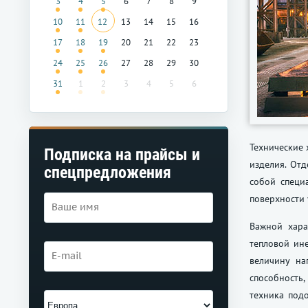
3
4
5
6
7
8
9
10
11
12
13
14
15
16
17
18
19
20
21
22
23
24
25
26
27
28
29
30
31
1
2
3
4
5
6
Технические 
Подписка на прайсы и
изделия. Отд
спецпредложения
собой специ
поверхности 
Важной хара
тепловой ин
величину на
способность
техника подо