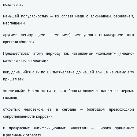
позднее и с
меньшей популярностью — из сплава меди с алюминием, бериллием,
марганцем и
другими легирующими элементами), именуемого металлургами того
времени «bronzo».
Предшествовал этому периоду так называемый «халколит» («медно-
каменный» или «медный»
век, длившийся с IV по III тысячелетие до нашей эры), а на смену ему
пришел век
«железный». Несмотря на то, что бронза является одним из первых
сплавов,
открытых человеком, ее и сегодня — благодаря превосходной
сопротивляемости коррозии
и прекрасным антифрикционным качествам — широко применяют
в различных отраслях