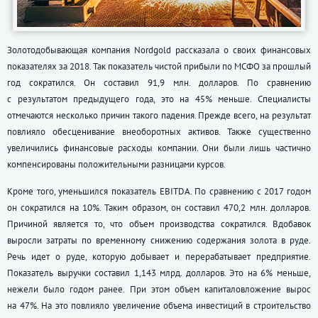
Золотодобывающая компания Nordgold рассказала о своих финансовых
показателях за 2018. Так показатель чистой прибыли по МСФО за прошлый
год сократился. Он составил 91,9 млн. долларов. По сравнению
с результатом предыдущего года, это на 45% меньше. Специалисты
отмечаются несколько причин такого падения. Прежде всего, на результат
повлияло обесценивание внеоборотных активов. Также существенно
увеличились финансовые расходы компании. Они были лишь частично
компенсированы положительными разницами курсов.
Кроме того, уменьшился показатель EBITDA. По сравнению с 2017 годом
он сократился на 10%. Таким образом, он составил 470,2 млн. долларов.
Причиной является то, что объем производства сократился. Вдобавок
выросли затраты по временному снижению содержания золота в руде.
Речь идет о руде, которую добывает и перерабатывает предприятие.
Показатель выручки составил 1,143 млрд. долларов. Это на 6% меньше,
нежели было годом ранее. При этом объем капиталовложение вырос
на 47%. На это повлияло увеличение объема инвестиций в строительство