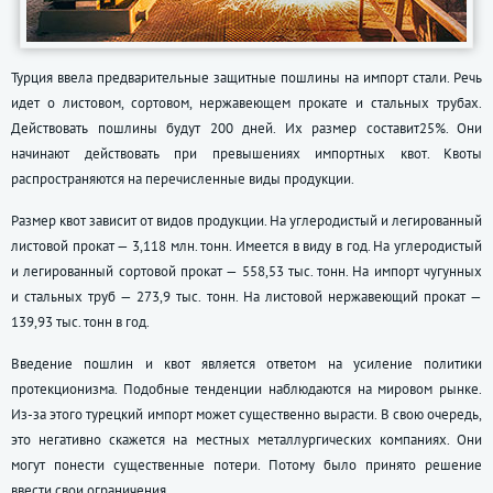
Турция ввела предварительные защитные пошлины на импорт стали. Речь
идет о листовом, сортовом, нержавеющем прокате и стальных трубах.
Действовать пошлины будут 200 дней. Их размер составит25%. Они
начинают действовать при превышениях импортных квот. Квоты
распространяются на перечисленные виды продукции.
Размер квот зависит от видов продукции. На углеродистый и легированный
листовой прокат — 3,118 млн. тонн. Имеется в виду в год. На углеродистый
и легированный сортовой прокат — 558,53 тыс. тонн. На импорт чугунных
и стальных труб — 273,9 тыс. тонн. На листовой нержавеющий прокат —
139,93 тыс. тонн в год.
Введение пошлин и квот является ответом на усиление политики
протекционизма. Подобные тенденции наблюдаются на мировом рынке.
Из-за этого турецкий импорт может существенно вырасти. В свою очередь,
это негативно скажется на местных металлургических компаниях. Они
могут понести существенные потери. Потому было принято решение
ввести свои ограничения.