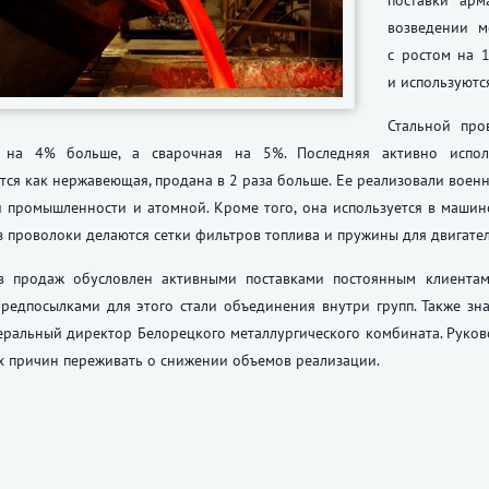
поставки арм
возведении м
с ростом на 
и используютс
Стальной про
 на 4% больше, а сварочная на 5%. Последняя активно исполь
тся как нержавеющая, продана в 2 раза больше. Ее реализовали вое
 промышленности и атомной. Кроме того, она используется в машин
з проволоки делаются сетки фильтров топлива и пружины для двигател
в продаж обусловлен активными поставками постоянным клиента
редпосылками для этого стали объединения внутри групп. Также зна
ральный директор Белорецкого металлургического комбината. Руковод
х причин переживать о снижении объемов реализации.