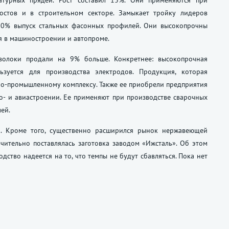
атурных прядей. Рост составил 13%. Они применяются при
остов и в строительном секторе. Замыкает тройку лидеров
10% выпуск стальных фасонных профилей. Они высокопрочны
я в машиностроении и автопроме.
волоки продали на 9% больше. Конкретнее: высокопрочная
зуется для производства электродов. Продукция, которая
нно-промышленному комплексу. Также ее приобрели предприятия
о- и авиастроении. Ее применяют при производстве сварочных
ей.
м. Кроме того, существенно расширился рынок нержавеющей
чительно поставлялась заготовка заводом «Ижсталь». Об этом
ство надеется на то, что темпы не будут сбавляться. Пока нет