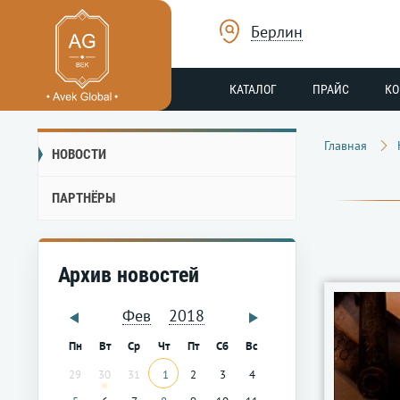
Берлин
КАТАЛОГ
ПРАЙС
К
Главная
НОВОСТИ
ПАРТНЁРЫ
Архив новостей
Фев
2018
Пн
Вт
Ср
Чт
Пт
Сб
Вс
29
30
31
1
2
3
4