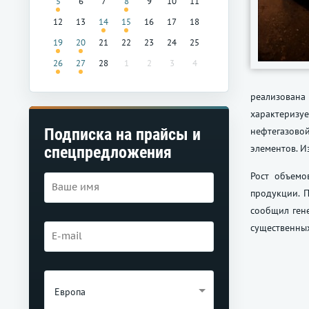
5
6
7
8
9
10
11
12
13
14
15
16
17
18
19
20
21
22
23
24
25
26
27
28
1
2
3
4
реализована
характеризуе
нефтегазовой
Подписка на прайсы и
элементов. И
спецпредложения
Рост объемо
продукции. П
сообщил гене
существенны
Европа