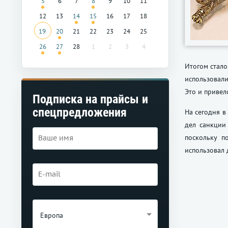
5
6
7
8
9
10
11
12
13
14
15
16
17
18
19
20
21
22
23
24
25
26
27
28
1
2
3
4
Итогом стало
использовали
Это и привел
Подписка на прайсы и
спецпредложения
На сегодня в
дел санкции
поскольку п
использовал 
Европа