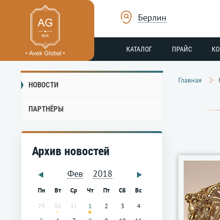
Берлин
КАТАЛОГ
ПРАЙС
К
Главная
НОВОСТИ
ПАРТНЁРЫ
Архив новостей
Фев
2018
Пн
Вт
Ср
Чт
Пт
Сб
Вс
29
30
31
1
2
3
4