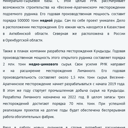
минерально-сырьевой базы. С этой целью РМК рассматривает
возможности строительства на «Весенне-Аралчинском» месторождении
подземного рудника. Его годовая производственная мощность составит
порядка 500000 тонн
медной
руды. Сам по себе проект уникален. Дело
в расположении месторождения. Его южная часть находится в Казахстане
в Актюбинской области. Северная же расположена в России
в Оренбургской области.
Также в планах компании разработка месторождения Кундызды. Годовая
производственная мощность этого открытого рудника составляет порядка
2 млн. тонн
медно-цинкового
сырья. Свои усилия РМК направит
и на расширение месторождения Лиманного. Его годовая
производительность составляет около 1,5 млн. тонн сырья. Весенне-
Аралчинское месторождение начнет разрабатываться с начала 2019 года.
В этом же году стартует промышленная добыча сырья на Кундызды.
Разработка Лиманного назначена на 2022 год. В целом запасы трех
месторождений достигают порядка 70 млн. тонн. При успешной
реализации проектов на долгие годы будет обеспечена беспрерывная
работа обогатительных фабрик.
Ввод в работу новых рудников в стране потребует расширения