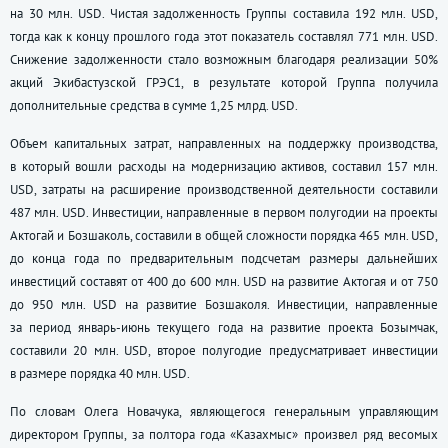
на 30 млн. USD. Чистая задолженность Группы составила 192 млн. USD,
тогда как к концу прошлого года этот показатель составлял 771 млн. USD.
Снижение задолженности стало возможным благодаря реализации 50%
акций Экибастузской ГРЭС1, в результате которой Группа получила
дополнительные средства в сумме 1,25 млрд. USD.
Объем капитальных затрат, направленных на поддержку производства,
в который вошли расходы на модернизацию активов, составил 157 млн.
USD, затраты на расширение производственной деятельности составили
487 млн. USD. Инвестиции, направленные в первом полугодии на проекты
Актогай и Бозшаколь, составили в общей сложности порядка 465 млн. USD,
до конца года по предварительным подсчетам размеры дальнейших
инвестиций составят от 400 до 600 млн. USD на развитие Актогая и от 750
до 950 млн. USD на развитие Бозшаколя. Инвестиции, направленные
за период январь-июнь текущего года на развитие проекта Бозымчак,
составили 20 млн. USD, второе полугодие предусматривает инвестиции
в размере порядка 40 млн. USD.
По словам Олега Новачука, являющегося генеральным управляющим
директором Группы, за полтора года «Казахмыс» произвел ряд весомых