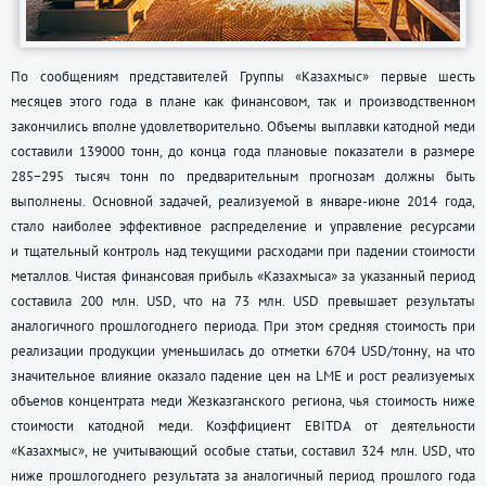
По сообщениям представителей Группы «Казахмыс» первые шесть
месяцев этого года в плане как финансовом, так и производственном
закончились вполне удовлетворительно. Объемы выплавки катодной меди
составили 139000 тонн, до конца года плановые показатели в размере
285−295 тысяч тонн по предварительным прогнозам должны быть
выполнены. Основной задачей, реализуемой в январе-июне 2014 года,
стало наиболее эффективное распределение и управление ресурсами
и тщательный контроль над текущими расходами при падении стоимости
металлов. Чистая финансовая прибыль «Казахмыса» за указанный период
составила 200 млн. USD, что на 73 млн. USD превышает результаты
аналогичного прошлогоднего периода. При этом средняя стоимость при
реализации продукции уменьшилась до отметки 6704 USD/тонну, на что
значительное влияние оказало падение цен на LME и рост реализуемых
объемов концентрата меди Жезказганского региона, чья стоимость ниже
стоимости катодной меди. Коэффициент EBITDA от деятельности
«Казахмыс», не учитывающий особые статьи, составил 324 млн. USD, что
ниже прошлогоднего результата за аналогичный период прошлого года