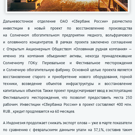
Дальневосточное отделение ОАО «Сбербанк России» разместило
инвестиции в новый проект по восстановлению производства
на Солнечном обогатительном предприятии медного, вольфрамового
и оловянного концентратов. В рамках проекта заключено соглашение
с Открытым Акционерным Обществом «Оловянная рудная компания» —
именно эта компания объединяет активы, некогда принадлежавшие
Солнечному ГОКу: Перевальное и Фестивальное месторождения
и Солнечную обогатительную фабрику. Основной целью проекта является
восстановление старого и приобретение нового оборудования, горной
техники, возведение объектов инфраструктуры и восстановление
капитальных объектов. Также проект предусматривает ввод в эксплуатацию
Фестивального месторождения, что позволит предоставить места 250
рабочим. Инвестиции «Сбербанка России» в проект составляют 400 млн.
RUB., кредит продлевается на 60 месяцев.
А Индонезия продолжает снижать экспорт олова — уже в марте показатели
по сравнению с февральскими данными упали на 37,1%, составив таким