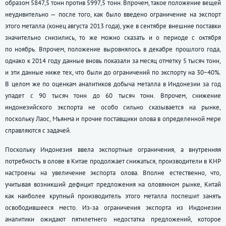
образом 5847,5 тонн против 5997,5 тонн. Впрочем, такое положение вещей
неудивительно — после того, как было введено ограничение на экспорт
этого металла (конец августа 2013 года), уже в сентябре внешние поставки
значительно снизились, то же можно сказать и о периоде с октября
по ноябрь. Впрочем, положение выровнялось в декабре прошлого года,
однако к 2014 году данные вновь показали за месяц отметку 5 тысяч тонн,
и эти данные ниже тех, что были до ограничений по экспорту на 30−40%.
В целом же по оценкам аналитиков добыча металла в Индонезии за год
упадет с 90 тысяч тонн до 60 тысяч тонн. Впрочем, снижение
индонезийского экспорта не особо сильно сказывается на рынке,
поскольку Лаос, Мьянма и прочие поставщики олова в определенной мере
справляются с задачей.
Поскольку Индонезия ввела экспортные ограничения, а внутренняя
потребность в олове в Китае продолжает снижаться, производители в КНР
настроены на увеличение экспорта олова. Вполне естественно, что,
учитывая возникший дефицит предложения на оловянном рынке, Китай
как наиболее крупный производитель этого металла поспешит занять
освободившееся место. Из-за ограничения экспорта из Индонезии
аналитики ожидают пятилетнего недостатка предложений, которое