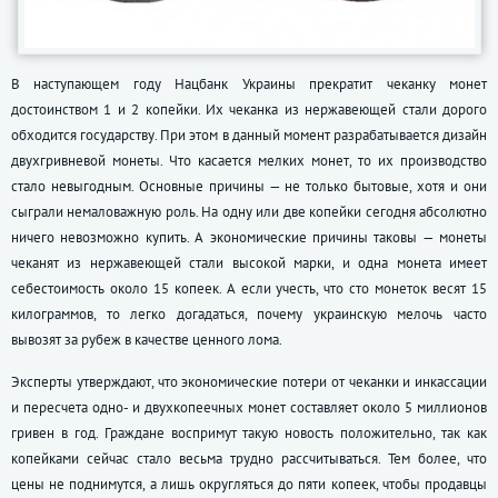
В наступающем году Нацбанк Украины прекратит чеканку монет
достоинством 1 и 2 копейки. Их чеканка из нержавеющей стали дорого
обходится государству. При этом в данный момент разрабатывается дизайн
двухгривневой монеты. Что касается мелких монет, то их производство
стало невыгодным. Основные причины — не только бытовые, хотя и они
сыграли немаловажную роль. На одну или две копейки сегодня абсолютно
ничего невозможно купить. А экономические причины таковы — монеты
чеканят из нержавеющей стали высокой марки, и одна монета имеет
себестоимость около 15 копеек. А если учесть, что сто монеток весят 15
килограммов, то легко догадаться, почему украинскую мелочь часто
вывозят за рубеж в качестве ценного лома.
Эксперты утверждают, что экономические потери от чеканки и инкассации
и пересчета одно- и двухкопеечных монет составляет около 5 миллионов
гривен в год. Граждане воспримут такую новость положительно, так как
копейками сейчас стало весьма трудно рассчитываться. Тем более, что
цены не поднимутся, а лишь округляться до пяти копеек, чтобы продавцы