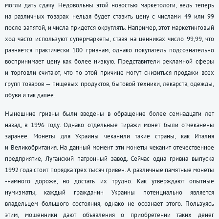
могли дать сдачу. Недовольны этой новостью маркетологи, ведь теперь
на различных товарах нельзя будет ставить цену с числами 49 или 99
после запятой, и числа придется округлять. Например, этот маркетинговый
ход часто используют супермаркеты, ставя на ценниках число 99,99, что
равняется практически 100 гривнам, однако покупатель подсознательно
воспринимает цену как более низкую. Представители рекламной сферы
и торговли считают, что по этой причине могут снизиться продажи всех
групп товаров — пищевых продуктов, бытовой техники, лекарств, одежды,
обуви и так далее.
Нынешние гривны были введены в обращение более семнадцати лет
назад, в 1996 году. Однако отдельные тиражи монет были отчеканены
заранее. Монеты для Украины чеканили такие страны, как Италия
и Великобритания. На данный момент эти монеты чеканит отечественное
предприятие, Луганский патронный завод. Сейчас одна гривна выпуска
1992 года стоит порядка трех тысяч гривен. А различные памятные монеты
-намного дороже, но достать их трудно. Как утверждают опытные
нумизматы, каждый гражданин Украины потенциально является
владельцем большого состояния, однако не осознает этого. Пользуясь
этим, мошенники дают объявления о приобретении таких денег