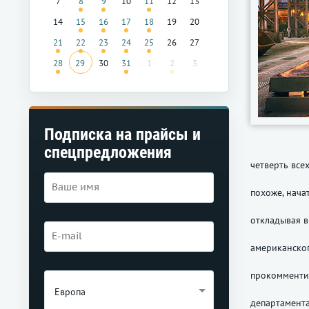
7
8
9
10
11
12
13
14
15
16
17
18
19
20
21
22
23
24
25
26
27
28
29
30
31
1
2
3
Подписка на прайсы и
спецпредложения
четверть все
похоже, нача
откладывая в
американско
прокомменти
Европа
департамент