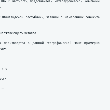
США. В частности, представители металлургической компании
»
юг Финляндской республики) заявили о намерениях повысить
 нержавеющего металла
го производства в данной географической зоне примерно
учить
т «не
асти
» —