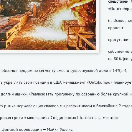
спецсталей 
«Outokumpu
(г. Эспоо, 
процент
присутствия
собственно
на 80% (пол
х объемов продаж по сегменту вместо существующей доли в 14%). И,
ть укреплять свои позиции в США менеджмент «Outokumpu» планируе
 долгий ящик». «Реализовать программу по освоению более крупной ч
го рынка нержавеющих сплавов мы рассчитываем в ближайшие 2 года
ровал сроки «завоевания» Соединенных Штатов глава местного
а финской корпорации — Майкл Уоллис.