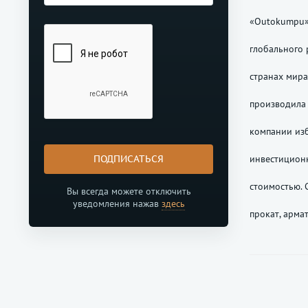
«Outokumpu»
глобального 
странах мира
производила 
компании изб
инвестиционн
ПОДПИСАТЬСЯ
стоимостью. 
Вы всегда можете отключить
уведомления нажав
здесь
прокат, арма