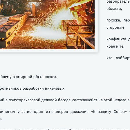
разбирател
области,
похоже, пе
сторонам
конфликта д
края и те,
кто лоббир
блему в «мирной обстановке».
противников разработки никелевых
й в полуторачасовой деловой беседе, состоявшейся на этой неделе в
ринимал участие один из лидеров движения «В защиту Хопра» 
ль