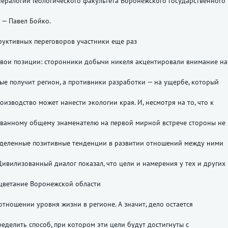
ралогии Геологического факультета Воронежского государственного
 — Павел Бойко.
руктивных переговоров участники еще раз
свои позиции: сторонники добычи никеля акцентировали внимание на
рые получит регион, а противники разработки — на ущербе, который
оизводство может нанести экологии края. И, несмотря на то, что к
ованному общему знаменателю на первой мирной встрече стороны не
еделенные позитивные тенденции в развитии отношений между ними
Цивилизованный диалог показал, что цели и намерения у тех и других
цветание Воронежской области
 отношении уровня жизни в регионе. А значит, дело остается
ределить способ, при котором эти цели будут достигнуты с