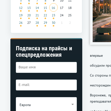
5
6
7
8
9
10
11
12
13
14
15
16
17
18
19
20
21
22
23
24
25
26
27
28
29
30
1
2
Подписка на прайсы и
спецпредложения
впервые
обсудили про
Со стороны 
месторождени
Воронеже, п
преподавате
Европа