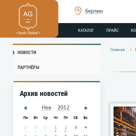
Берлин
КАТАЛОГ
ПРАЙС
К
Главная
НОВОСТИ
ПАРТНЁРЫ
Архив новостей
Ноя
2012
Пн
Вт
Ср
Чт
Пт
Сб
Вс
29
30
31
1
2
3
4