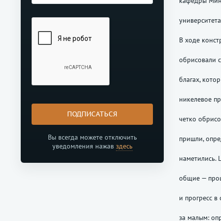
кафедры Мине
университета
В ходе конст
обрисовали 
благах, кото
никелевое пр
ПОДПИСАТЬСЯ
четко обрис
Вы всегда можете отключить
пришли, опр
уведомления нажав
здесь
наметились. 
общие — про
и прогресс в
за малым: оп