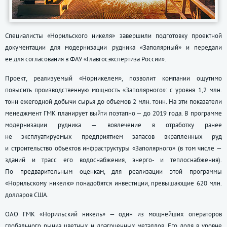
Специалисты «Норильского никеля» завершили подготовку проектной
документации для модернизации рудника «Заполярный» и передали
ее для согласования в ФАУ «Главгосэкспертиза России».
Проект, реализуемый «Норникелем», позволит компании ощутимо
повысить производственную мощность «Заполярного»: с уровня 1,2 млн.
тонн ежегодной добычи сырья до объемов 2 млн. тонн. На эти показатели
менеджмент ГМК планирует выйти поэтапно — до 2019 года. В программе
модернизации рудника — вовлечение в отработку ранее
не эксплуатируемых предприятием запасов вкрапленных руд
и строительство объектов инфраструктуры «Заполярного» (в том числе —
зданий и трасс его водоснабжения, энерго- и теплоснабжения).
По предварительным оценкам, для реализации этой программы
«Норильскому никелю» понадобятся инвестиции, превышающие 620 млн.
долларов США.
ОАО ГМК «Норильский никель» — один из мощнейших операторов
глобального рынка цветных и драгоценных металлов. Его доля в уровне