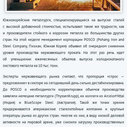
Южнокорейские металлурги, специализирующиеся на выпуске сталей
с высокой добавочной стоимостью, испытывают такие же трудности, как
и производители стойкого к коррозии металла из большинства других
стран. На этой неделе менеджмент корпорации POSCO (Pohang Iron and
Steel Company, Пхохан, Южная Корея) объявил об очередном снижении
уровня производства нержавеющего проката. На этот раз речь идет
об уменьшении ежемесячных объемов выпуска холоднокатаного
листового металла на 10 тыс. тонн.
Эксперты нержавеющего рынка считают, что пропорция «спрос —
предложение» в секторе на сегодняшний день сильно дестабилизирована.
До POSCO о необходимости корректировки объемов производства
заявляли немецкие металлурги (ThyssenKrupp), их коллеги из ArcelorMittal
(Индия) и BlueScope Steel (Австралия). Такой же точки зрения
придерживаются американские сталелитейные компании и крупные
операторы рынка из других стран: многие из них, в виду низкой деловой
активности на мировой арене, уже снизили загрузку производственных