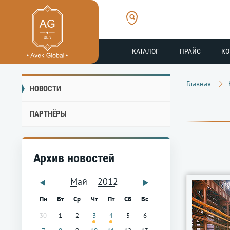
КАТАЛОГ
ПРАЙС
К
Главная
НОВОСТИ
ПАРТНЁРЫ
Архив новостей
Май
2012
Пн
Вт
Ср
Чт
Пт
Сб
Вс
30
1
2
3
4
5
6