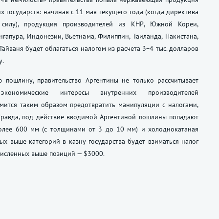
х государств: начиная с 11 мая текущего года (когда директива
 силу), продукция производителей из КНР, Южной Кореи,
ингапура, Индонезии, Вьетнама, Филиппин, Таиланда, Пакистана,
Тайваня будет облагаться налогом из расчета 3−4 тыс. долларов
у.
 пошлину, правительство Аргентины не только рассчитывает
экономические интересы внутренних производителей
емится таким образом предотвратить манипуляции с налогами,
Правда, под действие вводимой Аргентиной пошлины попадают
олее 600 мм (с толщинами от 3 до 10 мм) и холоднокатаная
ых выше категорий в казну государства будет взиматься налог
ечисленных выше позиций — $3000.