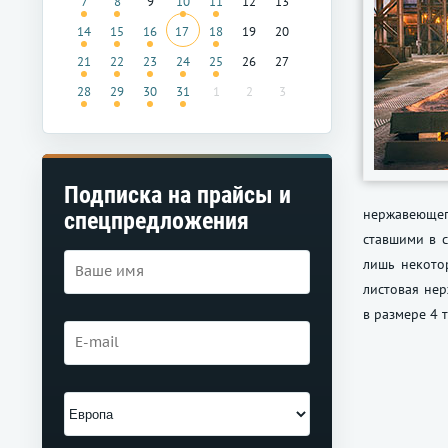
7
8
9
10
11
12
13
14
15
16
17
18
19
20
21
22
23
24
25
26
27
28
29
30
31
1
2
3
Подписка на прайсы и
нержавеющег
спецпредложения
ставшими в 
лишь некото
листовая нер
в размере 4 