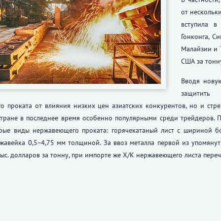
от нескольки
вступила в
Гонконга, С
Малайзии и 
США за тонн
Вводя новую
защитить 
о проката от влияния низких цен азиатских конкурентов, но и стр
стране в последнее время особенно популярными среди трейдеров. 
рые виды нержавеющего проката: горячекатаный лист с шириной б
жавейка 0,5−4,75 мм толщиной. За ввоз металла первой из упомянут
тыс. долларов за тонну, при импорте же Х/К нержавеющего листа пер