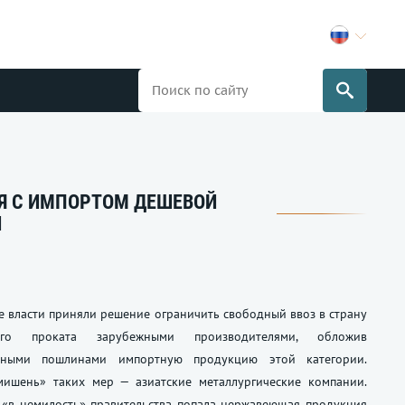
Я С ИМПОРТОМ ДЕШЕВОЙ
И
е власти приняли решение ограничить свободный ввоз в страну
его проката зарубежными производителями, обложив
ьными пошлинами импортную продукцию этой категории.
мишень» таких мер — азиатские металлургические компании.
, «в немилость» правительства попала нержавеющая продукция