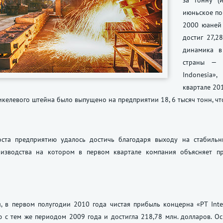
за тонну (
июньское по
2000 юаней 
достиг 27,2
динамика в
страны — И
Indonesia»
квартале 20
икелевого штейна было выпущено на предприятии 18, 6 тысяч тонн, чт
оста предприятию удалось достичь благодаря выходу на стабильн
изводства на котором в первом квартале компания объясняет 
, в первом полугодии 2010 года чистая прибыль концерна «PT Inter
 с тем же периодом 2009 года и достигла 218,78 млн. долларов. Осн