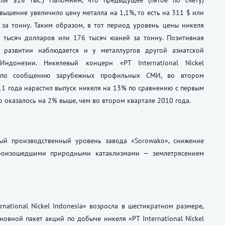
или $28 тыс.) Напомним, что предыдущее (пятое по счету)
вышение увеличило цену металла на 1,1%, то есть на 311 $ или
за тонну. Таким образом, в тот период уровень цены никеля
8 тысяч долларов или 176 тысяч юаней за тонну. Позитивная
 развитии наблюдается и у металлургов другой азиатской
ндонезии. Никелевый концерн «PT International Nickel
, по сообщению зарубежных профильных СМИ, во втором
11 года нарастил выпуск никеля на 13% по сравнению с первым
о оказалось на 2% выше, чем во втором квартале 2010 года.
ый производственный уровень завода «Sorowako», снижение
произошедшими природными катаклизмами — землетрясением
national Nickel Indonesia» возросла в шестикратном размере,
овной пакет акций по добыче никеля «PT International Nickel