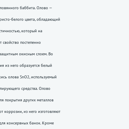
ловянного баббита. Олово —
ристо-белого цвета, обладающий
тичностью, который на
т свойство постепенно
защитным окисным слоем. Во
ия из него образуется белый
ись олова SnO2, используемый
олирующего средства. Олово
ля покрытия других металлов
от коррозии, из него изготовляют
для консервных банок. Кроме