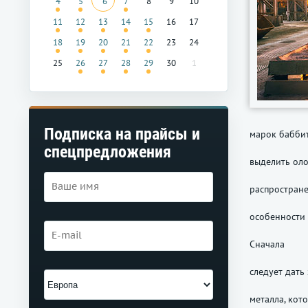
4
5
6
7
8
9
10
11
12
13
14
15
16
17
18
19
20
21
22
23
24
25
26
27
28
29
30
1
Подписка на прайсы и
марок баббит
спецпредложения
выделить ол
распростране
особенности
Сначала
следует дать
металла, кот