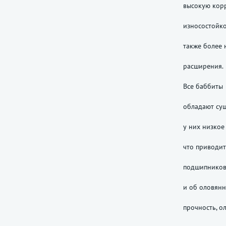
высокую кор
износостойко
также более
расширения.
Все баббиты
обладают су
у них низкое
что приводи
подшипников
и об оловян
прочность, о