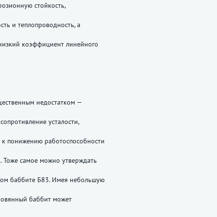
розионную стойкость,
сть и теплопроводность, а
 низкий коэффициент линейного
щественным недостатком —
 сопротивление усталости,
т к понижению работоспособности
. Тоже самое можно утверждать
ном баббите Б83. Имея небольшую
ловянный баббит может