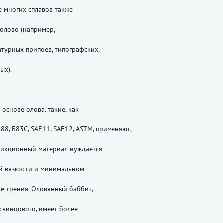
ве многих сплавов также
 олово (например,
турных припоев, типографских,
ых).
 основе олова, такие, как
Б88, Б83С, SAE11, SAE12, ASTM, применяют,
рикционный материал нуждается
й вязкости и минимальном
е трения. Оловянный баббит,
 свинцового, имеет более