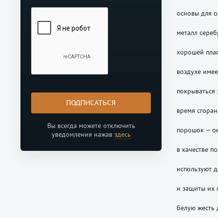
основы для о
металл сереб
хорошей плас
воздухе имее
покрываться 
ПОДПИСАТЬСЯ
время сгоран
Вы всегда можете отключить
порошок — ок
уведомления нажав
здесь
в качестве п
используют д
и защиты их 
белую жесть 