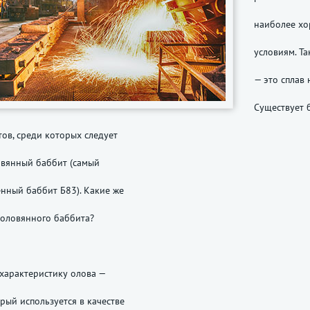
наиболее хо
условиям. Та
— это сплав 
Существует 
ов, среди которых следует
овянный баббит (самый
нный баббит Б83). Какие же
 оловянного баббита?
 характеристику олова —
орый используется в качестве