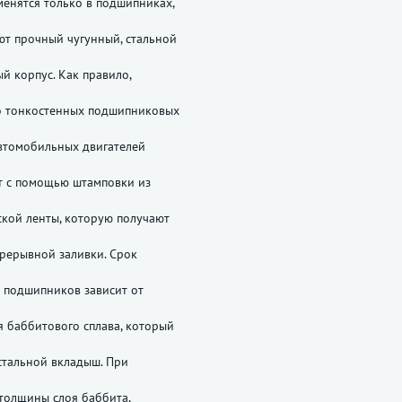
енятся только в подшипниках,
т прочный чугунный, стальной
й корпус. Как правило,
о тонкостенных подшипниковых
втомобильных двигателей
т с помощью штамповки из
кой ленты, которую получают
рерывной заливки. Срок
 подшипников зависит от
 баббитового сплава, который
стальной вкладыш. При
толщины слоя баббита,