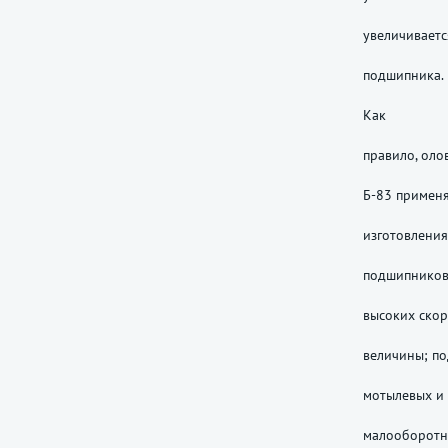
увеличивает
подшипника.
Как
правило, оло
Б-83 примен
изготовления
подшипников
высоких скор
величины; по
мотылевых и
малооборотн