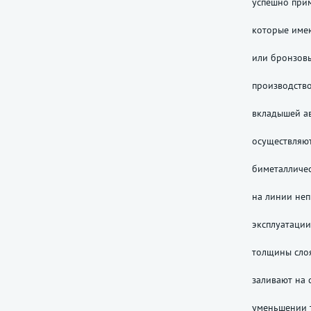
успешно прим
которые имею
или бронзовы
производств
вкладышей а
осуществляю
биметалличес
на линии неп
эксплуатации
толщины слоя
заливают на 
уменьшении 