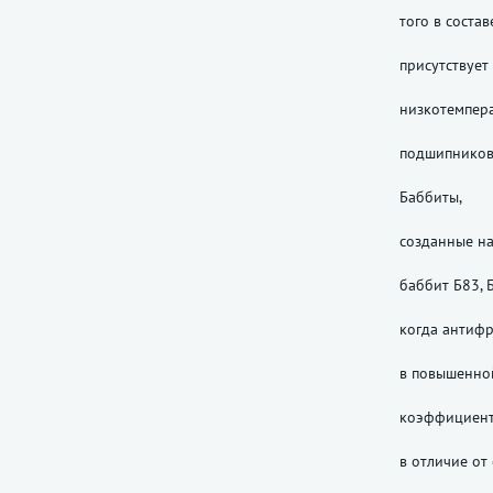
того в соста
присутствует
низкотемпера
подшипников
Баббиты,
созданные на
баббит Б83, 
когда антиф
в повышенно
коэффициент
в отличие от