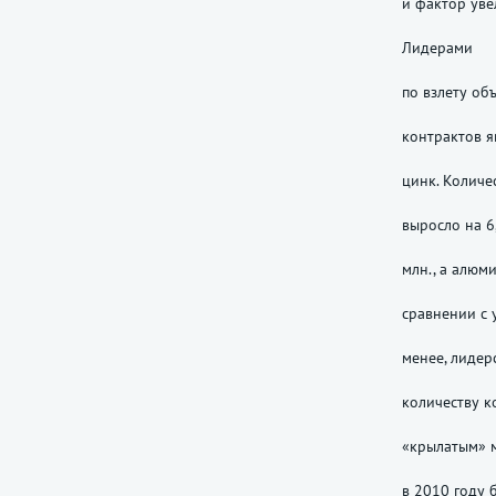
и фактор уве
Лидерами
по взлету об
контрактов я
цинк. Количе
выросло на 6
млн., а алюм
сравнении с 
менее, лидер
количеству к
«крылатым» 
в 2010 году 