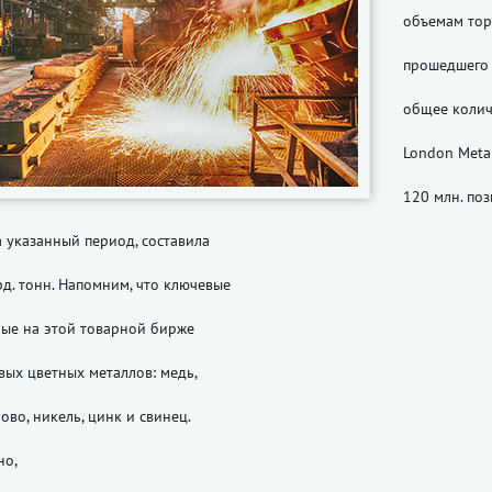
объемам тор
прошедшего 
общее колич
London Meta
120 млн. поз
 указанный период, составила
рд. тонн. Напомним, что ключевые
мые на этой товарной бирже
вых цветных металлов: медь,
ово, никель, цинк и свинец.
но,