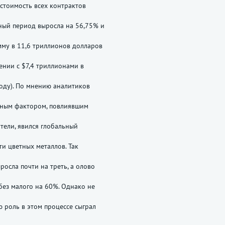
 стоимость всех контрактов
ный период выросла на 56,75% и
мму в 11,6 триллионов долларов
ении с $7,4 триллионами в
оду). По мнению аналитиков
вным фактором, повлиявшим
атели, явился глобальный
ти цветных металлов. Так
росла почти на треть, а олово
ез малого на 60%. Однако не
 роль в этом процессе сыграл