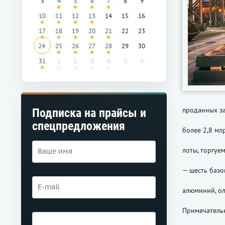
3
4
5
6
7
8
9
10
11
12
13
14
15
16
17
18
19
20
21
22
23
24
25
26
27
28
29
30
31
1
2
3
4
5
6
проданных за
Подписка на прайсы и
спецпредложения
более 2,8 мл
лоты, торгуе
— шесть базо
алюминий, ол
Примечатель