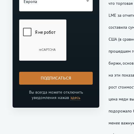
Европа
что торговая
LME за отчет
составила су
США (в сравн
прошедшем г
биржи, осно
на эти показ
ПОДПИСАТЬСЯ
рост стоимос
Вы всегда можете отключить
уведомления нажав
здесь
цена меди вы
подорожало б
менее важную