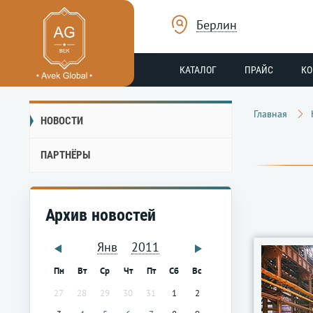
Берлин
КАТАЛОГ
ПРАЙС
К
Главная
НОВОСТИ
ПАРТНЁРЫ
Архив новостей
Янв
2011
Пн
Вт
Ср
Чт
Пт
Сб
Вс
27
28
29
30
31
1
2